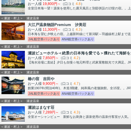
お一人様
19,800円～
（口コミ
4.8
）
全室日本海一望！源泉を使用した露天風呂と別邸併設の13室の宿。。上
＜瀬波・村上＞ 瀬波温泉
大江戸温泉物語Premium 汐美荘
お一人様
11,300円～
（口コミ
4.3
）
日本海を望む夕映えの宿。上越新幹線にて新潟駅～羽越線村上駅まで送
JAL航空券パックあり
ANA航空券パックあり
＜瀬波・村上＞ 瀬波温泉
瀬波ビューホテル＜絶景の日本海を愛でる＞獲れたて海鮮を
お一人様
7,850円～
（口コミ
4.2
）
【海水浴場に直結】夕日も自慢☆地元料理と武家屋敷観光で大満足。JR羽越
＜瀬波・村上＞ 瀬波温泉
椿の宿 吉田や
お一人様
9,900円～
（口コミ
4.7
）
創業1907年(明治40年)、木造3階建、純和風の老舗旅館。全15室。。
JAL航空券パックあり
ANA航空券パックあり
＜瀬波・村上＞ 瀬波温泉
瀬波はまなす荘
お一人様
7,289円～
（口コミ
4.3
）
全室オーシャンビュー 新鮮なお刺身と源泉使用の温泉付客室が人気。
＜瀬波・村上＞ 瀬波温泉