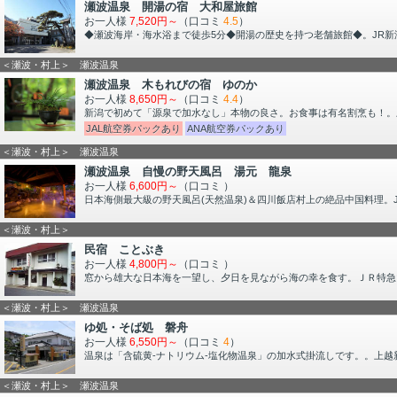
瀬波温泉 開湯の宿 大和屋旅館
お一人様
7,520円～
（口コミ
4.5
）
◆瀬波海岸・海水浴まで徒歩5分◆開湯の歴史を持つ老舗旅館◆。JR新
＜瀬波・村上＞ 瀬波温泉
瀬波温泉 木もれびの宿 ゆのか
お一人様
8,650円～
（口コミ
4.4
）
新潟で初めて「源泉で加水なし」本物の良さ。お食事は有名割烹も！。
JAL航空券パックあり
ANA航空券パックあり
＜瀬波・村上＞ 瀬波温泉
瀬波温泉 自慢の野天風呂 湯元 龍泉
お一人様
6,600円～
（口コミ
）
日本海側最大級の野天風呂(天然温泉)＆四川飯店村上の絶品中国料理。J
＜瀬波・村上＞
民宿 ことぶき
お一人様
4,800円～
（口コミ
）
窓から雄大な日本海を一望し、夕日を見ながら海の幸を食す。ＪＲ特急い
＜瀬波・村上＞ 瀬波温泉
ゆ処・そば処 磐舟
お一人様
6,550円～
（口コミ
4
）
温泉は「含硫黄-ナトリウム-塩化物温泉」の加水式掛流しです。。上越
＜瀬波・村上＞ 瀬波温泉