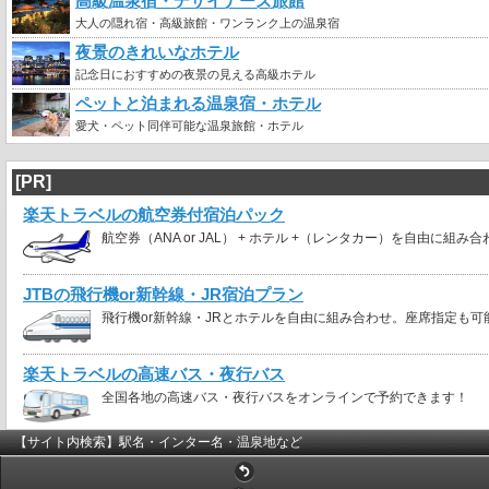
高級温泉宿・デザイナーズ旅館
大人の隠れ宿・高級旅館・ワンランク上の温泉宿
夜景のきれいなホテル
記念日におすすめの夜景の見える高級ホテル
ペットと泊まれる温泉宿・ホテル
愛犬・ペット同伴可能な温泉旅館・ホテル
[PR]
楽天トラベルの航空券付宿泊パック
航空券（ANA or JAL） + ホテル +（レンタカー）を自由に組み
JTBの飛行機or新幹線・JR宿泊プラン
飛行機or新幹線・JRとホテルを自由に組み合わせ。座席指定も可
楽天トラベルの高速バス・夜行バス
全国各地の高速バス・夜行バスをオンラインで予約できます！
【サイト内検索】駅名・インター名・温泉地など