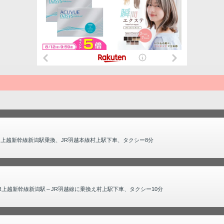
。上越新幹線新潟駅乗換、JR羽越本線村上駅下車、タクシー8分
R上越新幹線新潟駅～JR羽越線に乗換え村上駅下車、タクシー10分