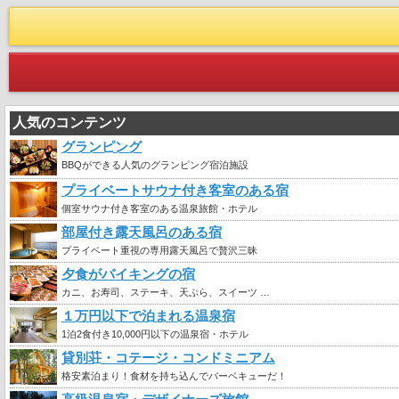
人気のコンテンツ
グランピング
BBQができる人気のグランピング宿泊施設
プライベートサウナ付き客室のある宿
個室サウナ付き客室のある温泉旅館・ホテル
部屋付き露天風呂のある宿
プライベート重視の専用露天風呂で贅沢三昧
夕食がバイキングの宿
カニ、お寿司、ステーキ、天ぷら、スイーツ …
１万円以下で泊まれる温泉宿
1泊2食付き10,000円以下の温泉宿・ホテル
貸別荘・コテージ・コンドミニアム
格安素泊まり！食材を持ち込んでバーベキューだ！