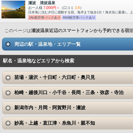
瀬波 清波温泉
お一人様
7,000円～
（口コミ
3.8
）
日本海に沈む夕日に感動する宿。海岸まで徒歩1分！海水浴に最適♪。上
JAL航空券パックあり
ANA航空券パックあり
このページは
瀬波温泉近辺のスマートフォンから予約できる宿
周辺の駅・温泉地・エリア一覧
駅名・温泉地などエリアから検索
苗場・湯沢・十日町・六日町・奥只見
柏崎・越後川口・小千谷・長岡・三条・弥彦・寺泊
新潟市内・月岡・阿賀野川・瀬波
妙高・上越・直江津・糸魚川・親不知