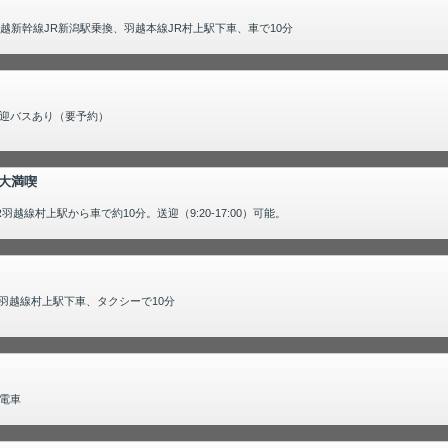
越新幹線JR新潟駅乗換、羽越本線JR村上駅下車、車で10分
迎バスあり（要予約）
大満喫
線村上駅から車で約10分。送迎（9:20-17:00）可能。
JR羽越線村上駅下車、タクシーで10分
電車