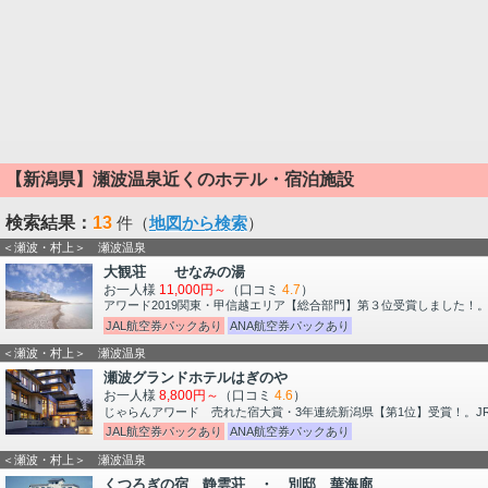
【新潟県】瀬波温泉近くのホテル・宿泊施設
検索結果：
13
件（
地図から検索
）
＜瀬波・村上＞ 瀬波温泉
大観荘 せなみの湯
お一人様
11,000円～
（口コミ
4.7
）
アワード2019関東・甲信越エリア【総合部門】第３位受賞しました！
JAL航空券パックあり
ANA航空券パックあり
＜瀬波・村上＞ 瀬波温泉
瀬波グランドホテルはぎのや
お一人様
8,800円～
（口コミ
4.6
）
じゃらんアワード 売れた宿大賞・3年連続新潟県【第1位】受賞！。J
JAL航空券パックあり
ANA航空券パックあり
＜瀬波・村上＞ 瀬波温泉
くつろぎの宿 静雲荘 ・ 別邸 華海廊