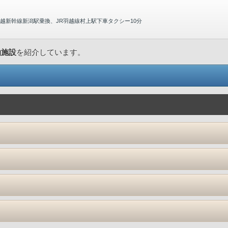
越新幹線新潟駅乗換、JR羽越線村上駅下車タクシー10分
泊施設
を紹介しています。