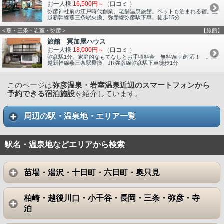
お一人様
16,500円～
（口コミ
）
弥彦神社前の江戸時代創業、老舗温泉旅館。ペットも泊まれる宿。上
越新幹線燕三条駅乗換、弥彦線弥彦駅下車、徒歩15分
＜燕・三条・岩室・弥彦＞
【旅館】
旅館 冥加屋ハウス
お一人様
18,000円～
（口コミ
）
弥彦駅1分。家庭的なもてなしとお手頃料金 無料Wi-Fi対応！ 。上
越新幹線燕三条駅乗換 JR弥彦線弥彦駅下車徒歩1分
このページは
弥彦温泉・岩室温泉近辺のスマートフォンから
予約できる宿泊施設
を紹介しています。
周辺の駅・温泉地・エリア一覧
駅名・温泉地などエリアから検索
苗場・湯沢・十日町・六日町・奥只見
柏崎・越後川口・小千谷・長岡・三条・弥彦・寺
泊