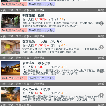
JAL航空券パックあり
ANA航空券パックあり
＜燕・三条・岩室・弥彦＞ 岩室温泉
【旅館】
割烹旅館 松屋
お一人様
9,350円～
（口コミ
4.8
）
お料理が好評の割烹旅館 お風呂は源泉かけ流しの貸切風呂。弥彦線
弥彦駅より車で10分。越後線岩室駅より車10分
JAL航空券パックあり
ANA航空券パックあり
＜燕・三条・岩室・弥彦＞ 弥彦温泉
【旅館】
弥彦温泉 お宿 だいろく
お一人様
11,000円～
（口コミ
4.4
）
“和”のセンス光る、女性に人気の割烹が前身の宿 。上越新幹線燕三
条駅下車、JR弥彦線に乗りかえJR弥彦駅下車
＜燕・三条・岩室・弥彦＞ 岩室温泉
【旅館】
岩室温泉 ゆもとや
お一人様
11,000円～
（口コミ
4.2
）
【お盆空室あり！】夏限定プランが勢揃い♪小学生以下半額も。越後線
岩室駅・弥彦線弥彦駅 送迎可（当日予約不可）
JAL航空券パックあり
ANA航空券パックあり
＜燕・三条・岩室・弥彦＞ 岩室温泉
【旅館】
めんめん亭 わたや
お一人様
14,250円～
（口コミ
4.3
）
★硫黄の香り漂う温泉宿★2つの源泉からつくられた「わたやの湯」。
上越新幹線燕三条駅乗換、越後線岩室駅下車、無料送迎１０分
＜燕・三条・岩室・弥彦＞
【旅館】