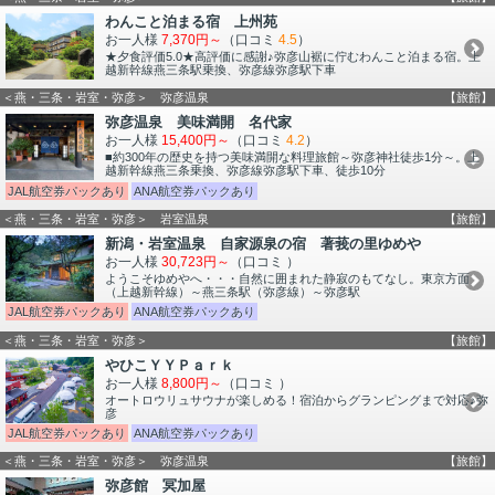
わんこと泊まる宿 上州苑
お一人様
7,370円～
（口コミ
4.5
）
★夕食評価5.0★高評価に感謝♪弥彦山裾に佇むわんこと泊まる宿。上
越新幹線燕三条駅乗換、弥彦線弥彦駅下車
＜燕・三条・岩室・弥彦＞ 弥彦温泉
【旅館】
弥彦温泉 美味満開 名代家
お一人様
15,400円～
（口コミ
4.2
）
■約300年の歴史を持つ美味満開な料理旅館～弥彦神社徒歩1分～。上
越新幹線燕三条乗換、弥彦線弥彦駅下車、徒歩10分
JAL航空券パックあり
ANA航空券パックあり
＜燕・三条・岩室・弥彦＞ 岩室温泉
【旅館】
新潟・岩室温泉 自家源泉の宿 著莪の里ゆめや
お一人様
30,723円～
（口コミ
）
ようこそゆめやへ・・・自然に囲まれた静寂のもてなし。東京方面
（上越新幹線）～燕三条駅（弥彦線）～弥彦駅
JAL航空券パックあり
ANA航空券パックあり
＜燕・三条・岩室・弥彦＞
【旅館】
やひこＹＹＰａｒｋ
お一人様
8,800円～
（口コミ
）
オートロウリュサウナが楽しめる！宿泊からグランピングまで対応♪弥
彦
JAL航空券パックあり
ANA航空券パックあり
＜燕・三条・岩室・弥彦＞ 弥彦温泉
【旅館】
弥彦館 冥加屋