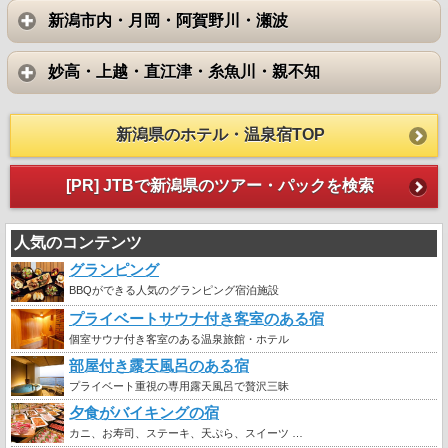
新潟市内・月岡・阿賀野川・瀬波
妙高・上越・直江津・糸魚川・親不知
新潟県のホテル・温泉宿TOP
[PR] JTBで新潟県のツアー・パックを検索
人気のコンテンツ
グランピング
BBQができる人気のグランピング宿泊施設
プライベートサウナ付き客室のある宿
個室サウナ付き客室のある温泉旅館・ホテル
部屋付き露天風呂のある宿
プライベート重視の専用露天風呂で贅沢三昧
夕食がバイキングの宿
カニ、お寿司、ステーキ、天ぷら、スイーツ …