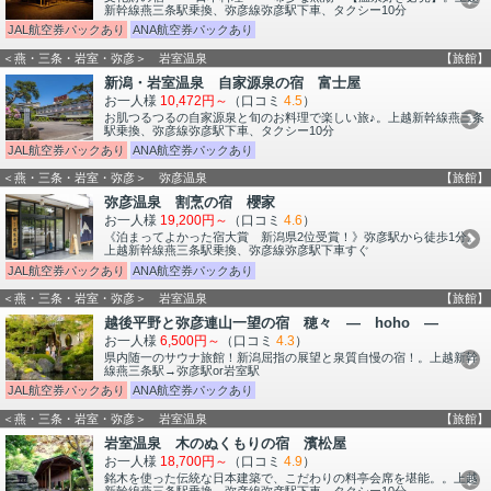
新幹線燕三条駅乗換、弥彦線弥彦駅下車、タクシー10分
JAL航空券パックあり
ANA航空券パックあり
＜燕・三条・岩室・弥彦＞ 岩室温泉
【旅館】
新潟・岩室温泉 自家源泉の宿 富士屋
お一人様
10,472円～
（口コミ
4.5
）
お肌つるつるの自家源泉と旬のお料理で楽しい旅♪。上越新幹線燕三条
駅乗換、弥彦線弥彦駅下車、タクシー10分
JAL航空券パックあり
ANA航空券パックあり
＜燕・三条・岩室・弥彦＞ 弥彦温泉
【旅館】
弥彦温泉 割烹の宿 櫻家
お一人様
19,200円～
（口コミ
4.6
）
《泊まってよかった宿大賞 新潟県2位受賞！》弥彦駅から徒歩1分。
上越新幹線燕三条駅乗換、弥彦線弥彦駅下車すぐ
JAL航空券パックあり
ANA航空券パックあり
＜燕・三条・岩室・弥彦＞ 岩室温泉
【旅館】
越後平野と弥彦連山一望の宿 穂々 ― hoho ―
お一人様
6,500円～
（口コミ
4.3
）
県内随一のサウナ旅館！新潟屈指の展望と泉質自慢の宿！。上越新幹
線燕三条駅→弥彦駅or岩室駅
JAL航空券パックあり
ANA航空券パックあり
＜燕・三条・岩室・弥彦＞ 岩室温泉
【旅館】
岩室温泉 木のぬくもりの宿 濱松屋
お一人様
18,700円～
（口コミ
4.9
）
銘木を使った伝統な日本建築で、こだわりの料亭会席を堪能。。上越
新幹線燕三条駅乗換、弥彦線弥彦駅下車、タクシー10分