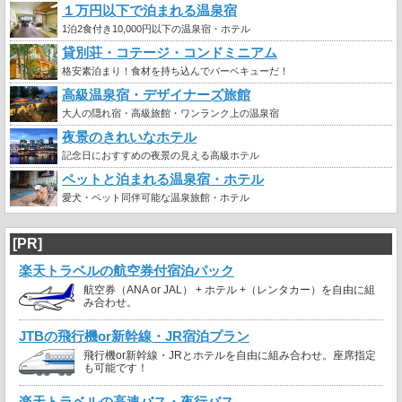
１万円以下で泊まれる温泉宿
1泊2食付き10,000円以下の温泉宿・ホテル
貸別荘・コテージ・コンドミニアム
格安素泊まり！食材を持ち込んでバーベキューだ！
高級温泉宿・デザイナーズ旅館
大人の隠れ宿・高級旅館・ワンランク上の温泉宿
夜景のきれいなホテル
記念日におすすめの夜景の見える高級ホテル
ペットと泊まれる温泉宿・ホテル
愛犬・ペット同伴可能な温泉旅館・ホテル
[PR]
楽天トラベルの航空券付宿泊パック
航空券（ANA or JAL） + ホテル +（レンタカー）を自由に組
み合わせ。
JTBの飛行機or新幹線・JR宿泊プラン
飛行機or新幹線・JRとホテルを自由に組み合わせ。座席指定
も可能です！