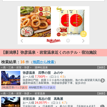
【新潟県】弥彦温泉・岩室温泉近くのホテル・宿泊施設
検索結果：
16
件（
地図から検索
）
＜燕・三条・岩室・弥彦＞ 湯神社温泉
【旅館】
弥彦温泉 四季の宿 みのや
お一人様
7,700円～
（口コミ
4.5
）
弥彦神社門前、創業３００余年の老舗旅館。海の幸×展望露天風呂。上
越新幹線燕三条駅乗換、弥彦線弥彦駅下車、徒歩15分
JAL航空券パックあり
ANA航空券パックあり
＜燕・三条・岩室・弥彦＞ 岩室温泉
【旅館】
岩室温泉 高志の宿 高島屋
お一人様
24,057円～
（口コミ
4.7
）
文化財の宿 × 日本料理 × 希少な黒湯 【温泉好き必見】。上越