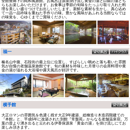
全館畳廊下の純和風旅館。お風呂は源泉掛け流し黄金の湯と白銀の湯どち
らもお楽しみいただけます。お食事は季節の旬味をたっぷり取り入れた料
理を美しい盛りつけでお出しいたします。新鮮な素材を生かし、真心込め
て一品一品吟味を重ねた手作りの味。豊かな風味があふれる当館ならでは
の味覚を、心ゆくまでご賞味ください。
福一
榛名山中腹、石段街の最上位に位置し、すばらしい眺めと落ち着いた雰囲
気が自慢の老舗温泉旅館です。旬の素材を吟味した月替りの会席料理や黄
金の湯が溢れる大浴場や露天風呂が好評です。
横手館
大正ロマンの雰囲気を色濃く残す大正9年建築、総檜造り木造四階建ての
『本館』と、平成6年に改築された別館『常盤苑』からなる老舗温泉宿。万
葉の昔より湧き出ると云われる伊香保源泉「黄金の湯」を掛け流しにてお
楽しみ頂きます。