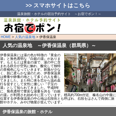
>> スマホサイトはこちら
温泉旅館・ホテルの宿泊予約サイト ～お宿でポン！～
HOME
>
人気の温泉地
> 伊香保温泉
人気の温泉地 ～伊香保温泉（群馬県）～
伊香保温泉には湯の色が特徴の『黄金の
湯』と無色透明な『白銀の湯』がありま
す。もともとは黄金の湯で、湯の中に含
まれる鉄分が空気に触れ、酸化して独特
の茶褐色になっていきます。刺激が少な
く、肌に柔らかな湯のため、伊香保温泉
は療養や静養の地として多くの人を癒し
てきました。また特に体を芯から温め血
行を促すとして女性に優しい『子宝の
湯』として知られてきました。平成8年
に、無色透明で豊富な湯量を誇る『白銀
の湯』が利用され始め今に至っています。標高約700m付近、榛名山の中腹に
位置する伊香保温泉の中心地は石段街とも呼ばれ、石段をはさんで両側に旅
館やホテル、みやげ物屋が並んでいます。
伊香保温泉の旅館・ホテル