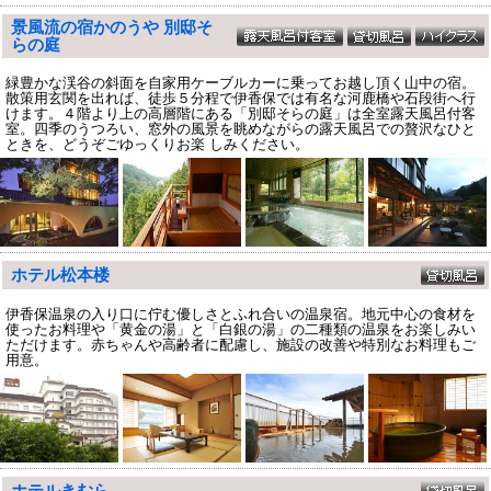
景風流の宿かのうや 別邸そ
らの庭
緑豊かな渓谷の斜面を自家用ケーブルカーに乗ってお越し頂く山中の宿。
散策用玄関を出れば、徒歩５分程で伊香保では有名な河鹿橋や石段街へ行
けます。４階より上の高層階にある「別邸そらの庭」は全室露天風呂付客
室。四季のうつろい、窓外の風景を眺めながらの露天風呂での贅沢なひと
ときを、どうぞごゆっくりお楽 しみください。
ホテル松本楼
伊香保温泉の入り口に佇む優しさとふれ合いの温泉宿。地元中心の食材を
使ったお料理や「黄金の湯」と「白銀の湯」の二種類の温泉をお楽しみい
ただけます。赤ちゃんや高齢者に配慮し、施設の改善や特別なお料理もご
用意。
ホテルきむら