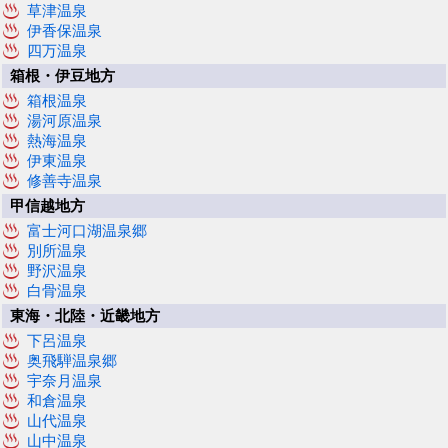
草津温泉
伊香保温泉
四万温泉
箱根・伊豆地方
箱根温泉
湯河原温泉
熱海温泉
伊東温泉
修善寺温泉
甲信越地方
富士河口湖温泉郷
別所温泉
野沢温泉
白骨温泉
東海・北陸・近畿地方
下呂温泉
奥飛騨温泉郷
宇奈月温泉
和倉温泉
山代温泉
山中温泉