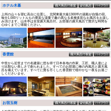
ホテル木暮
上州の山々を望む高台に位置し、北関東最大級1300坪の湯殿が自慢の宿。
毎分1,000リットルもの豊富な湯量で趣の異なる多種多彩なお風呂をお楽し
み頂けます。山水亭は全室露天風呂付。お部屋の露天風呂で贅沢な時間を
心ゆくまでご堪能ください。
香雲館
中世から近世までの名建築に想を得て日本各地の作家、工匠、職人達によ
り比類ない美しさで創られました。すべてのお部屋に檜の内風呂と露天風
呂を備えています。すべてに贅を尽くした香雲館で穏やかな一夜をお過ご
しくださいませ。
お宿玉樹