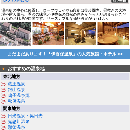
温泉街の中心に位置し、ロープウェイや石段街は徒歩圏内。畳敷きの大浴
場や露天風呂、季節の味覚と伊香保の自然の恵みがたっぷり詰まったこだ
わりのお料理が自慢です。リーズナブルな価格設定がうれしい。
まだまだあります！「伊香保温泉」の人気旅館・ホテル >>
▼
おすすめの温泉地
東北地方
蔵王温泉
銀山温泉
鳴子温泉郷
秋保温泉
関東地方
日光温泉・奥日光
鬼怒川温泉
那須温泉