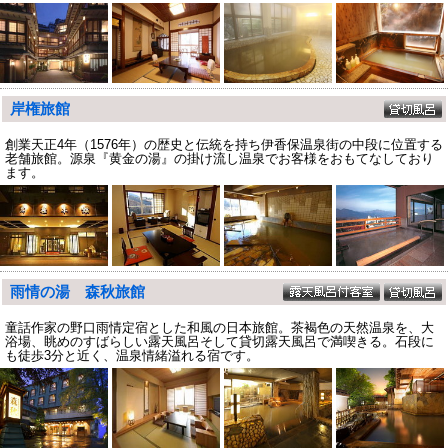
岸権旅館
創業天正4年（1576年）の歴史と伝統を持ち伊香保温泉街の中段に位置する
老舗旅館。源泉『黄金の湯』の掛け流し温泉でお客様をおもてなしており
ます。
雨情の湯 森秋旅館
童話作家の野口雨情定宿とした和風の日本旅館。茶褐色の天然温泉を、大
浴場、眺めのすばらしい露天風呂そして貸切露天風呂で満喫きる。石段に
も徒歩3分と近く、温泉情緒溢れる宿です。