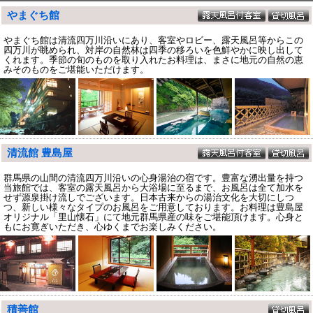
やまぐち館
やまぐち館は清流四万川沿いにあり、客室やロビー、露天風呂等からこの
四万川が眺められ、対岸の自然林は四季の移ろいを色鮮やかに映し出して
くれます。季節の旬のものを取り入れたお料理は、まさに地元の自然の恵
みそのものをご堪能いただけます。
清流館 豊島屋
群馬県の山間の清流四万川沿いの心身湯治の宿です。豊富な湧出量を持つ
当旅館では、客室の露天風呂から大浴場に至るまで、お風呂は全て加水を
せず源泉掛け流しでございます。日本古来からの湯治文化を大切にしつ
つ、新しい様々なタイプのお風呂をご用意しております。お料理は豊島屋
オリジナル「里山懐石」にて地元群馬県産の味をご堪能頂けます。心身と
もにお寛ぎいただき、心ゆくまでお楽しみください。
積善館