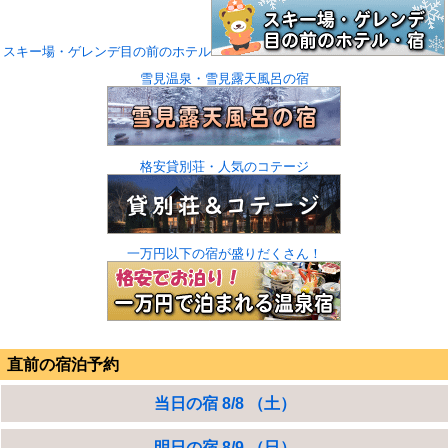
スキー場・ゲレンデ目の前のホテル
雪見温泉・雪見露天風呂の宿
格安貸別荘・人気のコテージ
一万円以下の宿が盛りだくさん！
直前の宿泊予約
当日の宿 8/8 （土）
明日の宿 8/9 （日）