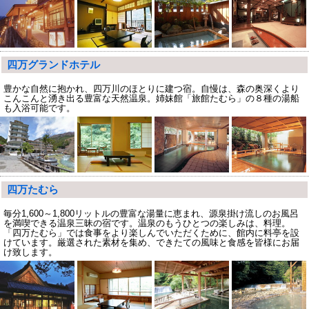
四万グランドホテル
豊かな自然に抱かれ、四万川のほとりに建つ宿。自慢は、森の奥深くより
こんこんと湧き出る豊富な天然温泉。姉妹館「旅館たむら」の８種の湯船
も入浴可能です。
四万たむら
毎分1,600～1,800リットルの豊富な湯量に恵まれ、源泉掛け流しのお風呂
を満喫できる温泉三昧の宿です。温泉のもうひとつの楽しみは、料理。
「四万たむら」では食事をより楽しんでいただくために、館内に料亭を設
けています。厳選された素材を集め、できたての風味と食感を皆様にお届
け致します。