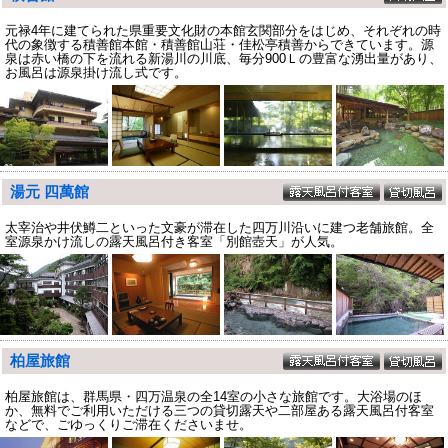
元禄4年に建てられた県重要文化財の本館玄関部分をはじめ、それぞれの時
代の象徴する積善館本館・積善館山荘・佳松亭積善からできています。源
泉は赤い橋の下を流れる新湯川の川底、毎分900Ｌの豊富な湧出量があり、
お風呂は源泉掛け流し式です。
湯元 四萬館
太宰治や井伏鱒二といった文豪が滞在した四万川沿いに建つ老舗旅館。全
室源泉かけ流しの露天風呂付き客室「別館壺天」が人気。
柏屋旅館
柏屋旅館は、群馬県・四万温泉の全14室の小さな旅館です。大浴場のほ
か、無料でご利用いただける三つの貸切露天や二部屋ある露天風呂付客室
などで、ごゆっくりご滞在くださいませ。