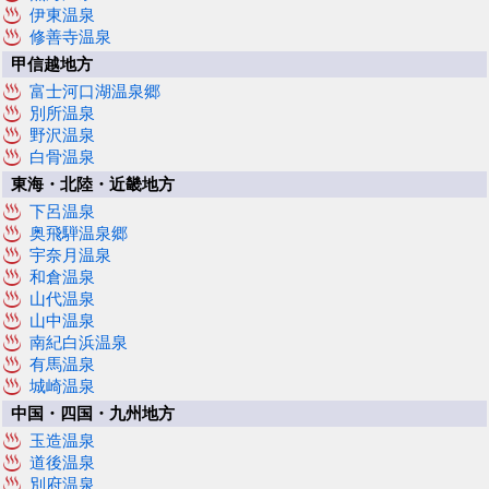
伊東温泉
修善寺温泉
甲信越地方
富士河口湖温泉郷
別所温泉
野沢温泉
白骨温泉
東海・北陸・近畿地方
下呂温泉
奥飛騨温泉郷
宇奈月温泉
和倉温泉
山代温泉
山中温泉
南紀白浜温泉
有馬温泉
城崎温泉
中国・四国・九州地方
玉造温泉
道後温泉
別府温泉