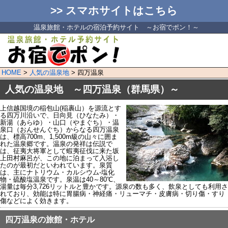
>> スマホサイトはこちら
温泉旅館・ホテルの宿泊予約サイト ～お宿でポン！～
HOME
>
人気の温泉地
> 四万温泉
人気の温泉地 ～四万温泉（群馬県）～
上信越国境の稲包山(稲裹山）を源流とす
る四万川沿いで、日向見（ひなたみ）・
新湯（あらゆ）・山口（やまぐち）・温
泉口（おんせんぐち）からなる四万温泉
は、標高700m、1,500m級の山々に囲ま
れた温泉郷です。温泉の発祥は伝説で
は、征夷大将軍として蝦夷征伐に来た坂
上田村麻呂が、この地に泊まって入浴し
たのが最初だといわれています。泉質
は、主にナトリウム・カルシウム-塩化
物・硫酸塩温泉です。泉温は40～80℃、
湯量は毎分3,726リットルと豊かです。源泉の数も多く、飲泉としても利用さ
れており、効能は特に胃腸病・神経痛・リューマチ・皮膚病・切り傷・すり
傷などによく効きます。
四万温泉の旅館・ホテル