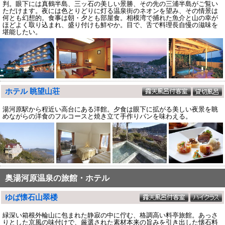
判。眼下には真鶴半島、三ッ石の美しい景勝、その先の三浦半島がご覧い
ただけます。夜には色とりどりに灯る温泉街のネオンを望み、その情景は
何とも幻想的。食事は朝・夕とも部屋食。相模湾で捕れた魚介と山の幸が
ほどよく取り込まれ、盛り付けも鮮やか。目で、舌で料理長自慢の滋味を
堪能したい。
ホテル 眺望山荘
湯河原駅から程近い高台にある洋館。夕食は眼下に拡がる美しい夜景を眺
めながらの洋食のフルコースと焼き立て手作りパンを味わえる。
奥湯河原温泉の旅館・ホテル
ゆば懐石山翠楼
緑深い箱根外輪山に包まれた静寂の中に佇む、格調高い料亭旅館。あっさ
りとした京風の味付けで、厳選された素材本来の旨みを引き出した懐石料