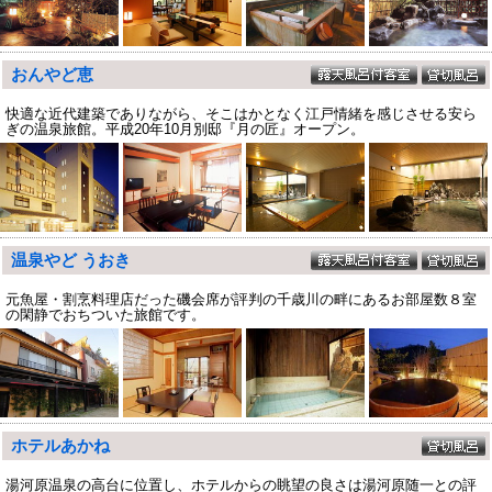
おんやど恵
快適な近代建築でありながら、そこはかとなく江戸情緒を感じさせる安ら
ぎの温泉旅館。平成20年10月別邸『月の匠』オープン。
温泉やど うおき
元魚屋・割烹料理店だった磯会席が評判の千歳川の畔にあるお部屋数８室
の閑静でおちついた旅館です。
ホテルあかね
湯河原温泉の高台に位置し、ホテルからの眺望の良さは湯河原随一との評