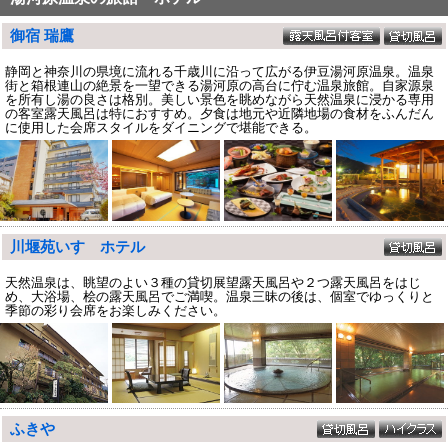
御宿 瑞鷹
静岡と神奈川の県境に流れる千歳川に沿って広がる伊豆湯河原温泉。温泉
街と箱根連山の絶景を一望できる湯河原の高台に佇む温泉旅館。自家源泉
を所有し湯の良さは格別。美しい景色を眺めながら天然温泉に浸かる専用
の客室露天風呂は特におすすめ。夕食は地元や近隣地場の食材をふんだん
に使用した会席スタイルをダイニングで堪能できる。
川堰苑いすゞホテル
天然温泉は、眺望のよい３種の貸切展望露天風呂や２つ露天風呂をはじ
め、大浴場、桧の露天風呂でご満喫。温泉三昧の後は、個室でゆっくりと
季節の彩り会席をお楽しみください。
ふきや