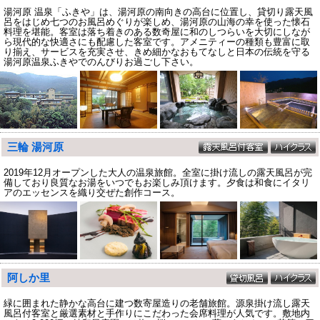
湯河原 温泉「ふきや」は、湯河原の南向きの高台に位置し、貸切り露天風
呂をはじめ七つのお風呂めぐりが楽しめ、湯河原の山海の幸を使った懐石
料理を堪能。客室は落ち着きのある数奇屋に和のしつらいを大切にしなが
ら現代的な快適さにも配慮した客室です。アメニティーの種類も豊富に取
り揃え、サービスを充実させ、きめ細かなおもてなしと日本の伝統を守る
湯河原温泉ふきやでのんびりお過ごし下さい。
三輪 湯河原
2019年12月オープンした大人の温泉旅館。全室に掛け流しの露天風呂が完
備しており良質なお湯をいつでもお楽しみ頂けます。夕食は和食にイタリ
アのエッセンスを織り交ぜた創作コース。
阿しか里
緑に囲まれた静かな高台に建つ数寄屋造りの老舗旅館。源泉掛け流し露天
風呂付客室と厳選素材と手作りにこだわった会席料理が人気です。敷地内