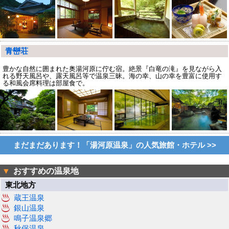
青巒荘
豊かな自然に囲まれた奥湯河原に佇む宿。絶景『白竜の滝』を見ながら入
れる野天風呂や、露天風呂等で温泉三昧。海の幸、山の幸を豊富に使用す
る和風会席料理は部屋食で。
まだまだあります！「湯河原温泉」の人気旅館・ホテル >>
▼
おすすめの温泉地
東北地方
蔵王温泉
銀山温泉
鳴子温泉郷
秋保温泉