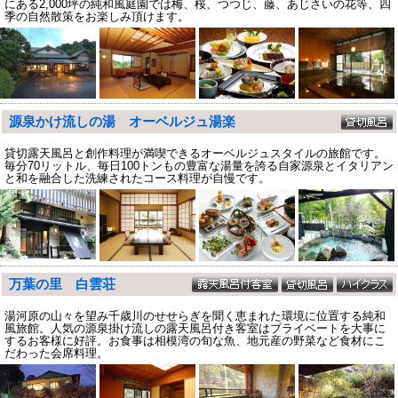
にある2,000坪の純和風庭園では梅、桜、つつじ、藤、あじさいの花等、四
季の自然散策をお楽しみ頂けます。
源泉かけ流しの湯 オーベルジュ湯楽
貸切露天風呂と創作料理が満喫できるオーベルジュスタイルの旅館です。
毎分70リットル、毎日100トンもの豊富な湯量を誇る自家源泉とイタリアン
と和を融合した洗練されたコース料理が自慢です。
万葉の里 白雲荘
湯河原の山々を望み千歳川のせせらぎを聞く恵まれた環境に位置する純和
風旅館。人気の源泉掛け流しの露天風呂付き客室はプライベートを大事に
するお客様に好評。お食事は相模湾の旬な魚、地元産の野菜など食材にこ
だわった会席料理。