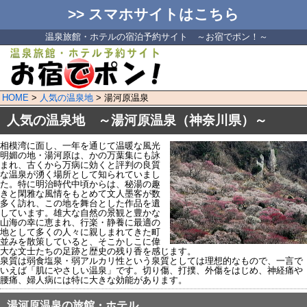
>> スマホサイトはこちら
温泉旅館・ホテルの宿泊予約サイト ～お宿でポン！～
HOME
>
人気の温泉地
> 湯河原温泉
人気の温泉地 ～湯河原温泉（神奈川県）～
相模湾に面し、一年を通じて温暖な風光
明媚の地・湯河原は、かの万葉集にも詠
まれ、古くから万病に効くと評判の良質
な温泉が湧く場所として知られていまし
た。特に明治時代中頃からは、秘湯の趣
きと閑雅な風情をもとめて文人墨客が数
多く訪れ、この地を舞台とした作品を遺
しています。雄大な自然の景観と豊かな
山海の幸に恵まれ、行楽・静養に最適の
地として多くの人々に親しまれてきた町
並みを散策していると、そこかしこに偉
大な文士たちの足跡と歴史の残り香を感じます。
泉質は弱食塩泉・弱アルカリ性という泉質としては理想的なもので、一言で
いえば「肌にやさしい温泉」です。切り傷、打撲、外傷をはじめ、神経痛や
腰痛、婦人病には特に大きな効能があります。
湯河原温泉の旅館・ホテル