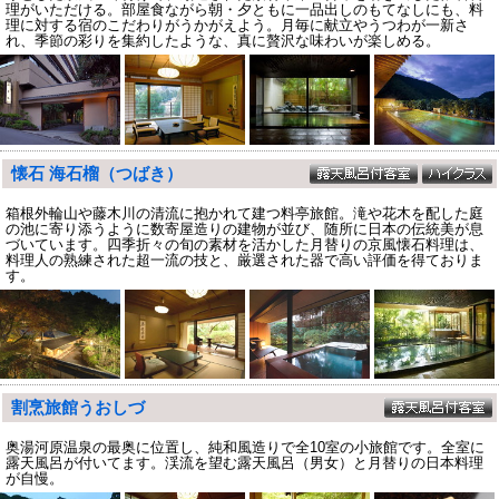
理がいただける。部屋食ながら朝・夕ともに一品出しのもてなしにも、料
理に対する宿のこだわりがうかがえよう。月毎に献立やうつわが一新さ
れ、季節の彩りを集約したような、真に贅沢な味わいが楽しめる。
懐石 海石榴（つばき）
箱根外輪山や藤木川の清流に抱かれて建つ料亭旅館。滝や花木を配した庭
の池に寄り添うように数寄屋造りの建物が並び、随所に日本の伝統美が息
づいています。四季折々の旬の素材を活かした月替りの京風懐石料理は、
料理人の熟練された超一流の技と、厳選された器で高い評価を得ておりま
す。
割烹旅館うおしづ
奥湯河原温泉の最奥に位置し、純和風造りで全10室の小旅館です。全室に
露天風呂が付いてます。渓流を望む露天風呂（男女）と月替りの日本料理
が自慢。