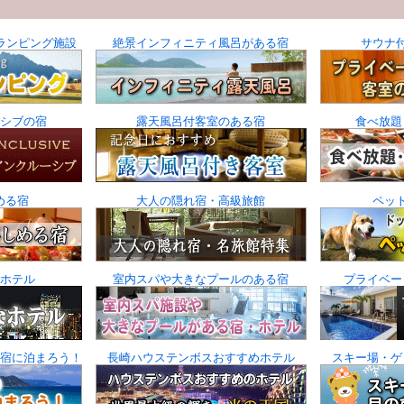
ランピング施設
絶景インフィニティ風呂がある宿
サウナ
シブの宿
露天風呂付客室のある宿
食べ放題
める宿
大人の隠れ宿・高級旅館
ペッ
ホテル
室内スパや大きなプールのある宿
プライベー
宿に泊まろう！
長崎ハウステンボスおすすめホテル
スキー場・ゲ