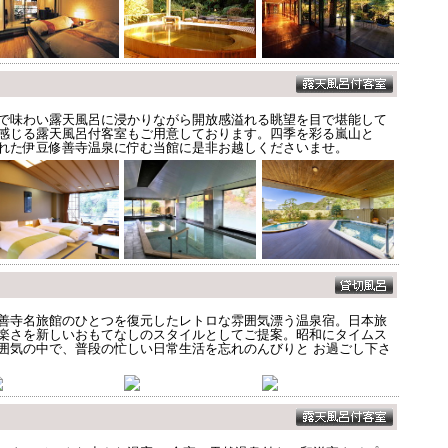
で味わい露天風呂に浸かりながら開放感溢れる眺望を目で堪能して
感じる露天風呂付客室もご用意しております。四季を彩る嵐山と
れた伊豆修善寺温泉に佇む当館に是非お越しくださいませ。
善寺名旅館のひとつを復元したレトロな雰囲気漂う温泉宿。日本旅
楽さを新しいおもてなしのスタイルとしてご提案。昭和にタイムス
囲気の中で、普段の忙しい日常生活を忘れのんびりと お過ごし下さ