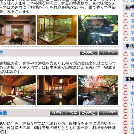
情を味わえます。本格懐石料理に、伊豆の特産物や、旬の味覚をふ
らではの趣向に「料理の心」を竹庭を眺めながら、眼で香りで季節
箱
楽しみ下さいませ。
甲
館
純和風の宿。客室や大浴場を含めた15棟が国の登録文化財になって
の大浴場「天平大浴堂」は日本画家安田靫彦による設計で、完成ま
た名建築です。
東
金龍
あいに佇み、静寂な空気に包まれた宿。修禅寺を正面に温泉街を一
慢。夜は満天の星、朝は野鳥の囀りとともに湯三昧。料理長が吟味
好評。