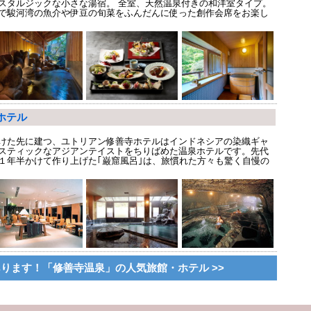
スタルジックな小さな湯宿。 全室、天然温泉付きの和洋室タイプ。
で駿河湾の魚介や伊豆の旬菜をふんだんに使った創作会席をお楽し
ホテル
けた先に建つ、ユトリアン修善寺ホテルはインドネシアの染織ギャ
スティックなアジアンテイストをちりばめた温泉ホテルです。先代
１年半かけて作り上げた｢巌窟風呂｣は、旅慣れた方々も驚く自慢の
ります！「修善寺温泉」の人気旅館・ホテル >>