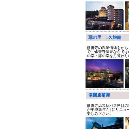
瑞の里 ○久旅館
修善寺の温泉情緒をかも
で、修善寺温泉ならでは
の幸・海の幸を月替わり
湯回廊菊屋
修善寺温泉駅バス停目の
が平成18年7月にリニ
楽しみ下さい。