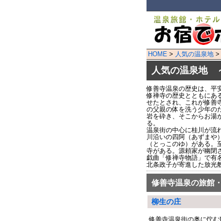
HOME
>
人気の温泉地
>
人気の温泉地 
修善寺温泉の歴史は、平
修禅寺の歴史とともにあ
せたとされ、これが修善
の父親の体を洗う少年の
岩を砕き、そこからお湯
る。
温泉街の中心に桂川が流
川沿いの四阿（あずまや
（とっこのゆ）がある。
寺がある。源頼家が幽閉
戯曲「修禅寺物語」で有
北条政子が寄進した放光
修善寺温泉の旅館
柳生の庄
修善寺温泉街の奥に佇む