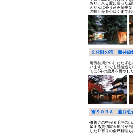
おり、来る度に違った旅
んだんに盛り込み柳生な
の味と美を心ゆくまでお
文化財の宿 新井旅
清流桂川沿いにたたずむ
います。中でも総檜造り
でに3年の歳月を費やし
宙ＳＯＲＡ 渡月荘
修善寺の中程８千坪の山
望する貸切露天風呂が自
した月替りの会席料理も