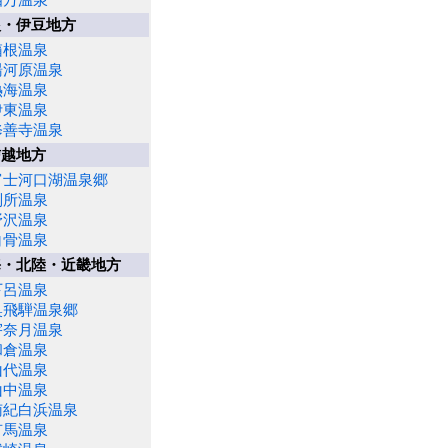
四万温泉
根・伊豆地方
箱根温泉
湯河原温泉
熱海温泉
伊東温泉
修善寺温泉
信越地方
富士河口湖温泉郷
別所温泉
野沢温泉
白骨温泉
海・北陸・近畿地方
下呂温泉
奥飛騨温泉郷
宇奈月温泉
和倉温泉
山代温泉
山中温泉
南紀白浜温泉
有馬温泉