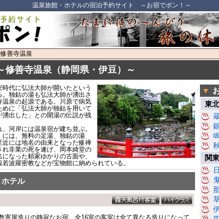
温泉旅館・ホテルの宿泊予約サイト ～お宿でポン！～
 修善寺温泉
～修善寺温泉（静岡県・伊豆）～
安時代に弘法大師が開いたという
▼
る。独鈷の湯も弘法大師が湧出さ
寺温泉の起源である。川原で病気
東
ために「弘法大師が独鈷を用いて
が湧出した」との開湯の伝説が残
れ、河岸には温泉宿が建ち並ぶ。
）には、無料の足湯、独鈷の湯
至近には地名の由来となった修禅
され非業の死を遂げ、岡本綺堂の
名になった頼家ゆかりの古面や、
関
般若波羅密教などが宝物館に納められている。
・ホテル
数寄屋造りの静寂なお宿。全16室の客室は全て異なる造りになって