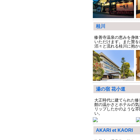
桂川
修善寺温泉の恵みを身体
いただけます。また贅を
滔々と流れる桂川に抱か
湯の宿 花小道
大正時代に建てられた修
館の温かさとホテルの気
リップしたかのような雰
い。
AKARI et KAORI