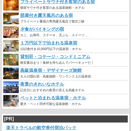
プライベートサウナ付き客室のある宿
個室サウナ付き客室のある温泉旅館・ホテル
部屋付き露天風呂のある宿
プライベート重視の専用露天風呂で贅沢三昧
夕食がバイキングの宿
カニ、お寿司、ステーキ、天ぷら、スイーツ …
１万円以下で泊まれる温泉宿
1泊2食付き10,000円以下の温泉宿・ホテル
貸別荘・コテージ・コンドミニアム
格安素泊まり！食材を持ち込んでバーベキューだ！
高級温泉宿・デザイナーズ旅館
大人の隠れ宿・高級旅館・ワンランク上の温泉宿
夜景のきれいなホテル
記念日におすすめの夜景の見える高級ホテル
ペットと泊まれる温泉宿・ホテル
愛犬・ペット同伴可能な温泉旅館・ホテル
[PR]
楽天トラベルの航空券付宿泊パック