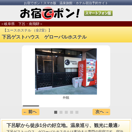
お宿でポン！スマホ版 温泉旅館・ホテル宿泊予約サイト
＜岐阜県 下呂・南飛騨＞
【ユースホステル （全2室）】
下呂ゲストハウス ゲローバルホステル
外観
← 前へ
次へ →
下呂駅から徒歩1分の好立地。温泉巡り、観光に最適♪
下呂ゲストハウス ゲローバルホステルは素泊まり専門の安宿です。宿泊