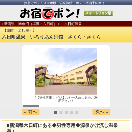
お宿でポン！スマホ版 温泉旅館・ホテル宿泊予約サイト
＜新潟県 南魚沼（塩沢・六日町）＞ 六日町温泉
【旅館 （全15室）】
六日町温泉 いろりあん別館 さくら・さくら
*【男性専用】ビジネスや一人旅に是非ご利
*【
用下さい！
つこ
← 前へ
次へ →
■新潟県六日町にある◆男性専用◆源泉かけ流し温泉
宿！