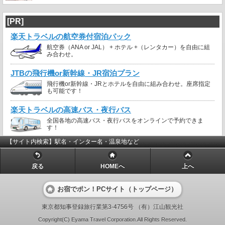
[PR]
楽天トラベルの航空券付宿泊パック
航空券（ANA or JAL） + ホテル +（レンタカー）を自由に組
み合わせ。
JTBの飛行機or新幹線・JR宿泊プラン
飛行機or新幹線・JRとホテルを自由に組み合わせ。座席指定
も可能です！
楽天トラベルの高速バス・夜行バス
全国各地の高速バス・夜行バスをオンラインで予約できま
す！
【サイト内検索】駅名・インター名・温泉地など
戻る
HOMEへ
上へ
お宿でポン！PCサイト（トップページ）
東京都知事登録旅行業第3-4756号 （有）江山観光社
Copyright(C) Eyama Travel Corporation.All Rights Reserved.