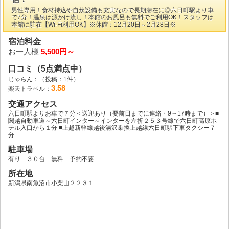
男性専用！食材持込や自炊設備も充実なので長期滞在に◎六日町駅より車
で7分！温泉は源かけ流し！本館のお風呂も無料でご利用OK！スタッフは
本館に駐在【Wi-Fi利用OK】※休館：12月20日～2月28日※
宿泊料金
お一人様
5,500円～
口コミ（5点満点中）
じゃらん：
（投稿：1件）
3.58
楽天トラベル：
交通アクセス
六日町駅よりお車で７分＜送迎あり（要前日までに連絡・9～17時まで）＞■
関越自動車道～六日町インター～インターを左折２５３号線で六日町高原ホ
テル入口から１分 ■上越新幹線越後湯沢乗換上越線六日町駅下車タクシー７
分
駐車場
有り ３０台 無料 予約不要
所在地
新潟県南魚沼市小栗山２２３１