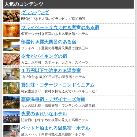
人気のコンテンツ
グランピング
BBQができる人気のグランピング宿泊施設
プライベートサウナ付き客室のある宿
個室サウナ付き客室のある温泉旅館・ホテル
部屋付き露天風呂のある宿
プライベート重視の専用露天風呂で贅沢三昧
夕食がバイキングの宿
カニ、お寿司、ステーキ、天ぷら、スイーツ …
１万円以下で泊まれる温泉宿
1泊2食付き10,000円以下の温泉宿・ホテル
貸別荘・コテージ・コンドミニアム
格安素泊まり！食材を持ち込んでバーベキューだ！
高級温泉宿・デザイナーズ旅館
大人の隠れ宿・高級旅館・ワンランク上の温泉宿
夜景のきれいなホテル
記念日におすすめの夜景の見える高級ホテル
ペットと泊まれる温泉宿・ホテル
愛犬・ペット同伴可能な温泉旅館・ホテル