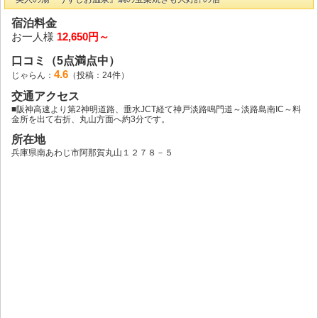
宿泊料金
お一人様
12,650円～
口コミ（5点満点中）
4.6
じゃらん：
（投稿：24件）
交通アクセス
■阪神高速より第2神明道路、垂水JCT経て神戸淡路鳴門道～淡路島南IC～料
金所を出て右折、丸山方面へ約3分です。
所在地
兵庫県南あわじ市阿那賀丸山１２７８－５