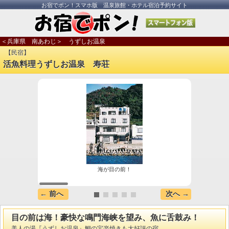
お宿でポン！スマホ版 温泉旅館・ホテル宿泊予約サイト
＜兵庫県 南あわじ＞ うずしお温泉
【民宿】
活魚料理うずしお温泉 寿荘
海が目の前！
海
← 前へ
次へ →
目の前は海！豪快な鳴門海峡を望み、魚に舌鼓み！
美人の湯『うずしお温泉』鯛の宝楽焼きも大好評の宿