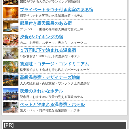
BBQができる人気のグランピング宿泊施設
プライベートサウナ付き客室のある宿
個室サウナ付き客室のある温泉旅館・ホテル
部屋付き露天風呂のある宿
プライベート重視の専用露天風呂で贅沢三昧
夕食がバイキングの宿
カニ、お寿司、ステーキ、天ぷら、スイーツ …
１万円以下で泊まれる温泉宿
1泊2食付き10,000円以下の温泉宿・ホテル
貸別荘・コテージ・コンドミニアム
格安素泊まり！食材を持ち込んでバーベキューだ！
高級温泉宿・デザイナーズ旅館
大人の隠れ宿・高級旅館・ワンランク上の温泉宿
夜景のきれいなホテル
記念日におすすめの夜景の見える高級ホテル
ペットと泊まれる温泉宿・ホテル
愛犬・ペット同伴可能な温泉旅館・ホテル
[PR]