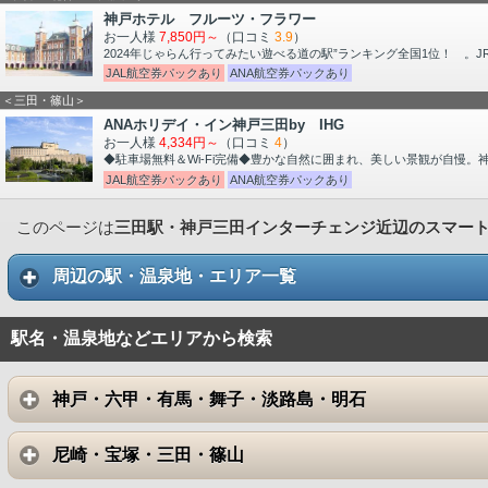
神戸ホテル フルーツ・フラワー
お一人様
7,850円～
（口コミ
3.9
）
2024年じゃらん行ってみたい遊べる道の駅”ランキング全国1位！ 。
JAL航空券パックあり
ANA航空券パックあり
＜三田・篠山＞
ANAホリデイ・イン神戸三田by IHG
お一人様
4,334円～
（口コミ
4
）
◆駐車場無料＆Wi-Fi完備◆豊かな自然に囲まれ、美しい景観が自慢
JAL航空券パックあり
ANA航空券パックあり
このページは
三田駅・神戸三田インターチェンジ近辺のスマー
周辺の駅・温泉地・エリア一覧
駅名・温泉地などエリアから検索
神戸・六甲・有馬・舞子・淡路島・明石
尼崎・宝塚・三田・篠山