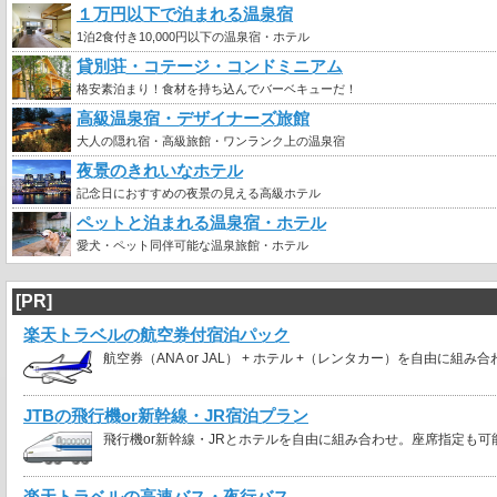
１万円以下で泊まれる温泉宿
1泊2食付き10,000円以下の温泉宿・ホテル
貸別荘・コテージ・コンドミニアム
格安素泊まり！食材を持ち込んでバーベキューだ！
高級温泉宿・デザイナーズ旅館
大人の隠れ宿・高級旅館・ワンランク上の温泉宿
夜景のきれいなホテル
記念日におすすめの夜景の見える高級ホテル
ペットと泊まれる温泉宿・ホテル
愛犬・ペット同伴可能な温泉旅館・ホテル
[PR]
楽天トラベルの航空券付宿泊パック
航空券（ANA or JAL） + ホテル +（レンタカー）を自由に組み
JTBの飛行機or新幹線・JR宿泊プラン
飛行機or新幹線・JRとホテルを自由に組み合わせ。座席指定も可