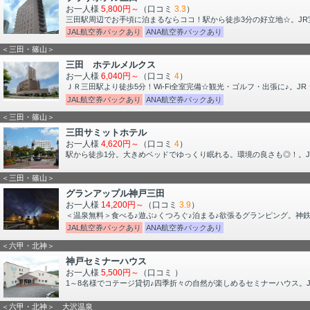
お一人様
5,800円～
（口コミ
3.3
）
三田駅周辺でお手頃に泊まるならココ！駅から徒歩3分の好立地☆。J
JAL航空券パックあり
ANA航空券パックあり
＜三田・篠山＞
三田 ホテルメルクス
お一人様
6,040円～
（口コミ
4
）
ＪＲ三田駅より徒歩5分！Wi-Fi全室完備☆観光・ゴルフ・出張に♪。J
JAL航空券パックあり
ANA航空券パックあり
＜三田・篠山＞
三田サミットホテル
お一人様
4,620円～
（口コミ
4
）
駅から徒歩1分。大きめベッドでゆっくり眠れる。環境の良さも◎！。
＜三田・篠山＞
グランアップル神戸三田
お一人様
14,200円～
（口コミ
3.9
）
＜温泉無料＞食べる♪遊ぶ♪くつろぐ♪泊まる♪欲張るグランピング。神
JAL航空券パックあり
ANA航空券パックあり
＜六甲・北神＞
神戸セミナーハウス
お一人様
5,500円～
（口コミ
）
1～8名様でコテージ貸切♪四季折々の自然が楽しめるセミナーハウス。J
＜六甲・北神＞ 大沢温泉