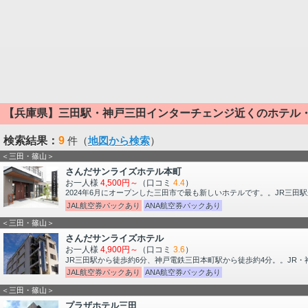
【兵庫県】三田駅・神戸三田インターチェンジ近くのホテル
検索結果：
9
件（
地図から検索
）
＜三田・篠山＞
さんだサンライズホテル本町
お一人様
4,500円～
（口コミ
4.4
）
2024年6月にオープンした三田市で最も新しいホテルです。。JR三
JAL航空券パックあり
ANA航空券パックあり
＜三田・篠山＞
さんだサンライズホテル
お一人様
4,900円～
（口コミ
3.6
）
JR三田駅から徒歩約6分、神戸電鉄三田本町駅から徒歩約4分。。JR
JAL航空券パックあり
ANA航空券パックあり
＜三田・篠山＞
プラザホテル三田