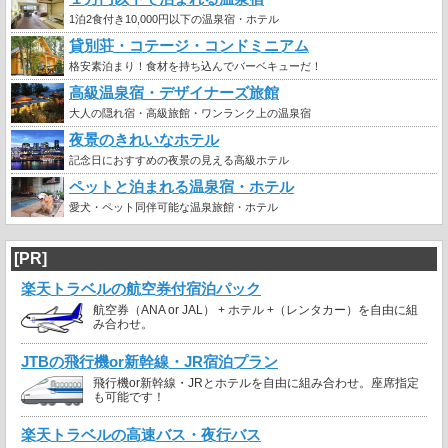
1泊2食付き10,000円以下の温泉宿・ホテル
貸別荘・コテージ・コンドミニアム
格安素泊まり！食材を持ち込んでバーベキューだ！
高級温泉宿・デザイナーズ旅館
大人の隠れ宿・高級旅館・ワンランク上の温泉宿
夜景のきれいなホテル
記念日におすすめの夜景の見える高級ホテル
ペットと泊まれる温泉宿・ホテル
愛犬・ペット同伴可能な温泉旅館・ホテル
[PR]
楽天トラベルの航空券付宿泊パック
航空券（ANA or JAL） + ホテル +（レンタカー）を自由に組
み合わせ。
JTBの飛行機or新幹線・JR宿泊プラン
飛行機or新幹線・JRとホテルを自由に組み合わせ。座席指定
も可能です！
楽天トラベルの高速バス・夜行バス