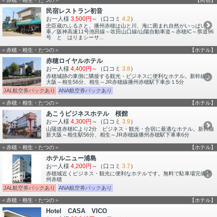
民宿レストラン初音
お一人様
3,500円～
（口コミ
4.2
）
忠臣蔵のふるさと、播州赤穂は山と川、海に囲まれ自然がいっぱい。
車／阪神高速11号池田線～吹田山口線/山陽自動車道～赤穂IC～県道96
号 と はりまシーサ...
＜赤穂・相生・たつの＞
【ホテル】
赤穂ロイヤルホテル
お一人様
4,400円～
（口コミ
3.8
）
赤穂城跡の東側に隣接する観光・ビジネスに便利なホテル。新幹線新
大阪～相生56分、相生～JR赤穂線播州赤穂駅下車歩１5分
JAL航空券パックあり
ANA航空券パックあり
＜赤穂・相生・たつの＞
【ホテル】
あこうビジネスホテル 桜館
お一人様
4,300円～
（口コミ
3.9
）
山陽道赤穂ICより2分 ビジネス・観光・合宿に最適なホテル。新幹線
新大阪～相生駅56分、相生～JR赤穂線播州赤穂駅下車車6分
＜赤穂・相生・たつの＞
【ホテル】
ホテルニュー浦島
お一人様
4,200円～
（口コミ
3.7
）
赤穂城近くビジネス・観光に便利なホテルです。無料で駐車場完備播
州赤穂
JAL航空券パックあり
ANA航空券パックあり
＜赤穂・相生・たつの＞
【ホテル】
Hotel CASA VICO