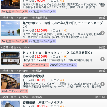
お一人様
9,900円～
（口コミ
4.5
）
瀬戸内の味覚とおもてなし自慢の宿！期間限定クーポン配布中。JR播
州赤穂駅より亀の井ホテル行バス20分、御崎バス停、徒歩1分
JAL航空券パックあり
ANA航空券パックあり
＜赤穂・相生・たつの＞ 赤穂御崎温泉
【旅館】
亀の井ホテル 赤穂（2025年7月19日リニューアルオープ
ン）
お一人様
12,600円～
（口コミ
4.4
）
瀬戸内に溶け込む絶景露天と満載おもてなし、旬美食を愉しむ温泉
宿。亀の井ホテル赤穂行きバス(ウエスト神姫)終点下車
JAL航空券パックあり
ANA航空券パックあり
＜赤穂・相生・たつの＞
【旅館】
Ｋａｒｉｙａ Ｒｙｏｋａｎ Ｑ（加里屋旅館Ｑ）
お一人様
11,550円～
（口コミ
4.9
）
【総合口コミ★4.8】1日5組様限定！！古民家旅館播州赤穂
JAL航空券パックあり
ANA航空券パックあり
＜赤穂・相生・たつの＞ 赤穂温泉
【旅館】
赤穂温泉呑海楼
お一人様
1,000円～
（口コミ
4.4
）
【全客室オーシャンビュー】 潮騒をまくらに穏やかな時を過ごす。
JR播州赤穂駅より保養センター行バス15分、御崎バス停、徒歩5分
JAL航空券パックあり
＜赤穂・相生・たつの＞ 赤穂温泉
【ホテル】
赤穂温泉 赤穂パークホテル
お一人様
5,800円～
（口コミ
4.2
）