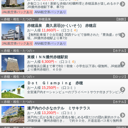
夕食口コミ4.6！新鮮な赤穂の牡蠣料理と赤穂温泉が楽しめるホテル。
JR播州赤穂駅下車、車7分
JAL航空券パックあり
ANA航空券パックあり
＜赤穂・相生・たつの＞ 赤穂温泉
【旅館】
赤穂温泉 鹿久居荘(かくいそう) 赤穂店
お一人様
11,860円～
（口コミ
4
）
【無料駐車場７０台完備】関西テレビで放映された『豊漁盛』が登
場。JR播州赤穂駅より車7分
JAL航空券パックあり
ANA航空券パックあり
＜赤穂・相生・たつの＞
【ホテル】
東横ＩＮＮ播州赤穂駅前
お一人様
6,300円～
（口コミ
4
）
赤穂海浜公園まで車で8分！朝食・小学生以下添い寝無料。JR姫路駅
より播州赤穂行、４０分
＜赤穂・相生・たつの＞
【ロッジ】
Ｄｏｔ Ｇｌａｍｐｉｎｇ 赤穂
お一人様
15,250円～
（口コミ
）
全室瀬戸内オーシャンビューのプライベートサウナ付きグランピング
＜赤穂・相生・たつの＞
【ホテル】
瀬戸内の小さなホテル ミサキテラス
お一人様
13,200円～
（口コミ
）
瀬戸内に広がる海と山の景色を愉しめる4室だけの隠れ家的ホテル。
JR新快速「播州赤穂行き」 で約９０分。片道送迎バス有り無料券
＜赤穂・相生・たつの＞
【民宿】