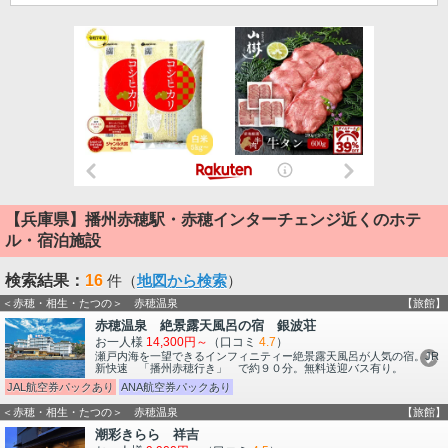
【兵庫県】播州赤穂駅・赤穂インターチェンジ近くのホテ
ル・宿泊施設
検索結果：
16
件（
地図から検索
）
＜赤穂・相生・たつの＞ 赤穂温泉
【旅館】
赤穂温泉 絶景露天風呂の宿 銀波荘
お一人様
14,300円～
（口コミ
4.7
）
瀬戸内海を一望できるインフィニティー絶景露天風呂が人気の宿。JR
新快速 「播州赤穂行き」 で約９０分。無料送迎バス有り。
JAL航空券パックあり
ANA航空券パックあり
＜赤穂・相生・たつの＞ 赤穂温泉
【旅館】
潮彩きらら 祥吉