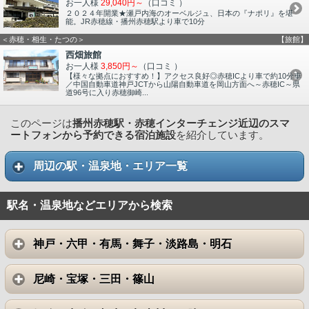
お一人様
29,040円～
（口コミ
）
２０２４年開業★瀬戸内海のオーベルジュ、日本の『ナポリ』を堪
能。JR赤穂線・播州赤穂駅より車で10分
＜赤穂・相生・たつの＞
【旅館】
西畑旅館
お一人様
3,850円～
（口コミ
）
【様々な拠点におすすめ！】アクセス良好◎赤穂ICより車で約10分車
／中国自動車道神戸JCTから山陽自動車道を岡山方面へ～赤穂IC～県
道96号に入り赤穂御崎...
このページは
播州赤穂駅・赤穂インターチェンジ近辺のスマ
ートフォンから予約できる宿泊施設
を紹介しています。
周辺の駅・温泉地・エリア一覧
駅名・温泉地などエリアから検索
神戸・六甲・有馬・舞子・淡路島・明石
尼崎・宝塚・三田・篠山