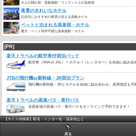
大人の隠れ宿・高級旅館・ワンランク上の温泉宿
夜景のきれいなホテル
記念日におすすめの夜景の見える高級ホテル
ペットと泊まれる温泉宿・ホテル
愛犬・ペット同伴可能な温泉旅館・ホテル
[PR]
楽天トラベルの航空券付宿泊パック
航空券（ANA or JAL） + ホテル +（レンタカー）を自由に組み
JTBの飛行機or新幹線・JR宿泊プラン
飛行機or新幹線・JRとホテルを自由に組み合わせ。座席指定も可
楽天トラベルの高速バス・夜行バス
全国各地の高速バス・夜行バスをオンラインで予約できます！
【サイト内検索】駅名・インター名・温泉地など
戻る