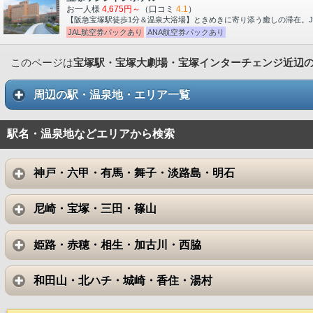
お一人様
4,675円～
（口コミ
4.1
）
【阪急宝塚駅徒歩1分＆温泉大浴場】ときめきに寄り添う癒しの滞在。J
JAL航空券パックあり
ANA航空券パックあり
このページは
宝塚駅・宝塚大劇場・宝塚インターチェンジ近辺
周辺の駅・温泉地・エリア一覧
駅名・温泉地などエリアから検索
神戸・六甲・有馬・舞子・淡路島・明石
尼崎・宝塚・三田・篠山
姫路・赤穂・相生・加古川・西脇
和田山・北ハチ・城崎・香住・湯村