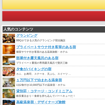
人気のコンテンツ
グランピング
BBQができる人気のグランピング宿泊施設
プライベートサウナ付き客室のある宿
個室サウナ付き客室のある温泉旅館・ホテル
部屋付き露天風呂のある宿
プライベート重視の専用露天風呂で贅沢三昧
夕食がバイキングの宿
カニ、お寿司、ステーキ、天ぷら、スイーツ …
１万円以下で泊まれる温泉宿
1泊2食付き10,000円以下の温泉宿・ホテル
貸別荘・コテージ・コンドミニアム
格安素泊まり！食材を持ち込んでバーベキューだ！
高級温泉宿・デザイナーズ旅館