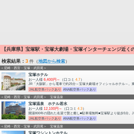
【兵庫県】宝塚駅・宝塚大劇場・宝塚インターチェンジ近く
検索結果：
3
件（
地図から検索
）
＜尼崎・西宮・宝塚・武田尾＞
宝塚ホテル
お一人様
6,400円～
（口コミ
4.7
）
JR「大阪駅」から電車で約25分～宝塚大劇場オフィシャルホテル～。
JAL航空券パックあり
ANA航空券パックあり
＜尼崎・西宮・宝塚・武田尾＞ 宝塚温泉
宝塚温泉 ホテル若水
お一人様
12,100円～
（口コミ
4.3
）
開湯800年の隠れた名湯で贅と癒し■駐車場無料■宝塚駅より徒歩5分。
JAL航空券パックあり
ANA航空券パックあり
＜尼崎・西宮・宝塚・武田尾＞ 宝塚温泉
宝塚ワシントンホテル