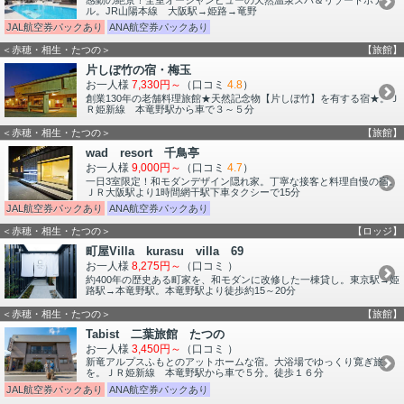
ル。JR山陽本線 大阪駅→姫路→竜野
JAL航空券パックあり
ANA航空券パックあり
＜赤穂・相生・たつの＞
【旅館】
片しぼ竹の宿・梅玉
お一人様
7,330円～
（口コミ
4.8
）
創業130年の老舗料理旅館★天然記念物【片しぼ竹】を有する宿★。Ｊ
Ｒ姫新線 本竜野駅から車で３～５分
＜赤穂・相生・たつの＞
【旅館】
wad resort 千鳥亭
お一人様
9,000円～
（口コミ
4.7
）
一日3室限定！和モダンデザイン隠れ家。丁寧な接客と料理自慢の宿。
ＪＲ大阪駅より1時間網干駅下車タクシーで15分
JAL航空券パックあり
ANA航空券パックあり
＜赤穂・相生・たつの＞
【ロッジ】
町屋Villa kurasu villa 69
お一人様
8,275円～
（口コミ
）
約400年の歴史ある町家を、和モダンに改修した一棟貸し。東京駅→姫
路駅→本竜野駅。本竜野駅より徒歩約15～20分
＜赤穂・相生・たつの＞
【旅館】
Tabist 二葉旅館 たつの
お一人様
3,450円～
（口コミ
）
新竜アルプスふもとのアットホームな宿。大浴場でゆっくり寛ぎ旅
を。ＪＲ姫新線 本竜野駅から車で５分。徒歩１６分
JAL航空券パックあり
ANA航空券パックあり