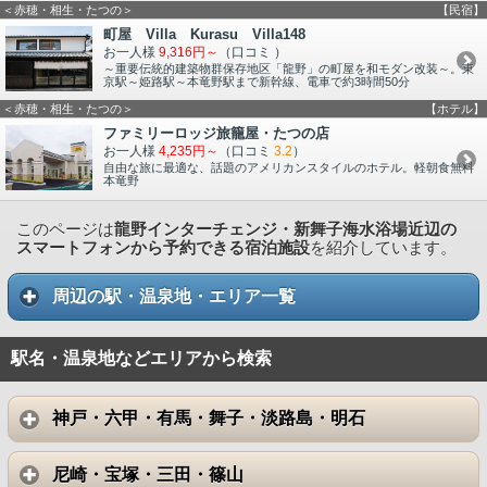
＜赤穂・相生・たつの＞
【民宿】
町屋 Villa Kurasu Villa148
お一人様
9,316円～
（口コミ
）
～重要伝統的建築物群保存地区「龍野」の町屋を和モダン改装～。東
京駅～姫路駅～本竜野駅まで新幹線、電車で約3時間50分
＜赤穂・相生・たつの＞
【ホテル】
ファミリーロッジ旅籠屋・たつの店
お一人様
4,235円～
（口コミ
3.2
）
自由な旅に最適な、話題のアメリカンスタイルのホテル。軽朝食無料
本竜野
このページは
龍野インターチェンジ・新舞子海水浴場近辺の
スマートフォンから予約できる宿泊施設
を紹介しています。
周辺の駅・温泉地・エリア一覧
駅名・温泉地などエリアから検索
神戸・六甲・有馬・舞子・淡路島・明石
尼崎・宝塚・三田・篠山