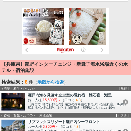
【兵庫県】龍野インターチェンジ・新舞子海水浴場近くのホ
テル・宿泊施設
検索結果：
8
件（
地図から検索
）
＜赤穂・相生・たつの＞
【旅館】
瀬戸内海を見渡す全12室の隠れ宿 懐石宿 潮里
お一人様
15,609円～
（口コミ
4.8
）
【海まで5秒で行ける宿】遠浅の海を臨む和モダンな隠れ宿。JR網干
駅よりバス約15分、または山陽電鉄・網干駅よりバス約10分
＜赤穂・相生・たつの＞ 赤穂温泉
【ホテル】
リブマックスリゾート瀬戸内シーフロント
お一人様
6,300円～
（口コミ
4.3
）
感動の絶景！全室オーシャンビューの天然温泉スパ＆リゾートホテ