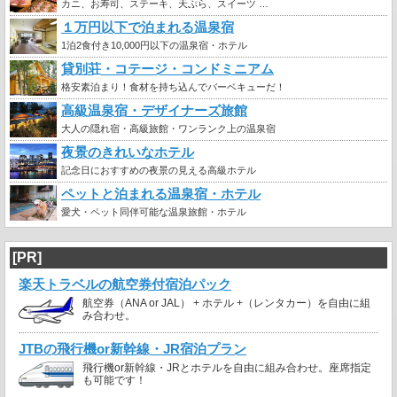
カニ、お寿司、ステーキ、天ぷら、スイーツ …
１万円以下で泊まれる温泉宿
1泊2食付き10,000円以下の温泉宿・ホテル
貸別荘・コテージ・コンドミニアム
格安素泊まり！食材を持ち込んでバーベキューだ！
高級温泉宿・デザイナーズ旅館
大人の隠れ宿・高級旅館・ワンランク上の温泉宿
夜景のきれいなホテル
記念日におすすめの夜景の見える高級ホテル
ペットと泊まれる温泉宿・ホテル
愛犬・ペット同伴可能な温泉旅館・ホテル
[PR]
楽天トラベルの航空券付宿泊パック
航空券（ANA or JAL） + ホテル +（レンタカー）を自由に組
み合わせ。
JTBの飛行機or新幹線・JR宿泊プラン
飛行機or新幹線・JRとホテルを自由に組み合わせ。座席指定
も可能です！