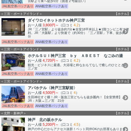
宮駅より東へ徒歩5分（国道２号線沿い）
JAL航空券パックあり
ANA航空券パックあり
＜三宮・ポートアイランド＞
【ホテル】
ダイワロイネットホテル神戸三宮
お一人様
3,800円～
（口コミ
4.2
）
JR「三ノ宮駅」より徒歩約7分★全室18平米以上★1階コンビニ有で便
利。JR「大阪駅」より快速で（約30分）「三ノ宮駅」下車、徒歩約7
分
JAL航空券パックあり
ANA航空券パックあり
＜三宮・ポートアイランド＞
【ホテル】
ホテルＳＵＩ神戸三宮 ｂｙ ＡＢＥＳＴ なごみの湯
お一人様
4,720円～
（口コミ
4.2
）
観光・ビジネスに最適。大浴場と粋なおもてなしで癒しのひとときを
三ノ宮
JAL航空券パックあり
ANA航空券パックあり
＜三宮・ポートアイランド＞
【ホテル】
アパホテル〈神戸三宮駅前〉
お一人様
4,500円～
（口コミ
4
）
生田神社すぐ横！JR・阪急三宮どちらも徒歩圏内！【全室禁煙】。
JR：大阪→三ノ宮 21分
JAL航空券パックあり
ANA航空券パックあり
＜北野・新神戸＞
【ホテル】
神戸 北の坂ホテル
お一人様
5,200円～
（口コミ
4.5
）
神戸の中心だからアクセス抜群！ペット同伴OKのお部屋もあります