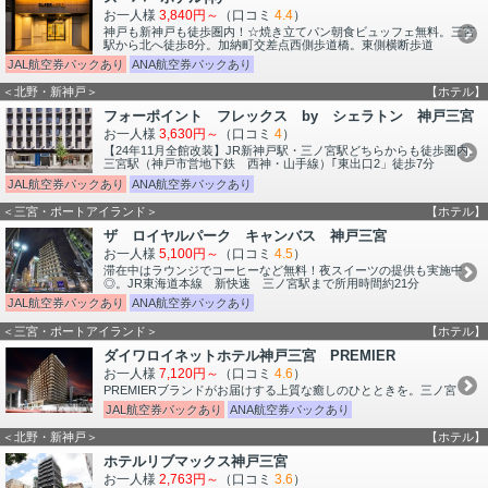
お一人様
3,840円～
（口コミ
4.4
）
神戸も新神戸も徒歩圏内！☆焼き立てパン朝食ビュッフェ無料。三宮
駅から北へ徒歩8分。加納町交差点西側歩道橋。東側横断歩道
JAL航空券パックあり
ANA航空券パックあり
＜北野・新神戸＞
【ホテル】
フォーポイント フレックス by シェラトン 神戸三宮
お一人様
3,630円～
（口コミ
4
）
【24年11月全館改装】JR新神戸駅・三ノ宮駅どちらからも徒歩圏内。
三宮駅（神戸市営地下鉄 西神・山手線）｢東出口2」徒歩7分
JAL航空券パックあり
ANA航空券パックあり
＜三宮・ポートアイランド＞
【ホテル】
ザ ロイヤルパーク キャンバス 神戸三宮
お一人様
5,100円～
（口コミ
4.5
）
滞在中はラウンジでコーヒーなど無料！夜スイーツの提供も実施中
◎。JR東海道本線 新快速 三ノ宮駅まで所用時間約21分
JAL航空券パックあり
ANA航空券パックあり
＜三宮・ポートアイランド＞
【ホテル】
ダイワロイネットホテル神戸三宮 PREMIER
お一人様
7,120円～
（口コミ
4.6
）
PREMIERブランドがお届けする上質な癒しのひとときを。三ノ宮
JAL航空券パックあり
ANA航空券パックあり
＜北野・新神戸＞
【ホテル】
ホテルリブマックス神戸三宮
お一人様
2,763円～
（口コミ
3.6
）