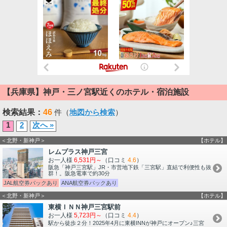
【兵庫県】神戸・三ノ宮駅近くのホテル・宿泊施設
検索結果：
46
件（
地図から検索
）
1
2
次へ »
＜北野・新神戸＞
【ホテル】
レムプラス神戸三宮
お一人様
6,531円～
（口コミ
4.6
）
阪急「神戸三宮駅」JR・市営地下鉄「三宮駅」直結で利便性も抜
群！。阪急電車で約30分
JAL航空券パックあり
ANA航空券パックあり
＜北野・新神戸＞
【ホテル】
東横ＩＮＮ神戸三宮駅前
お一人様
5,723円～
（口コミ
4.4
）
駅から徒歩２分！2025年4月に東横INNが神戸にオープン♪三宮