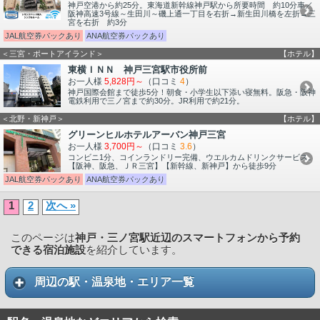
神戸空港から約25分。東海道新幹線神戸駅から所要時間 約10分車／
阪神高速3号線～生田川～磯上通一丁目を右折→新生田川橋を左折→三
宮を右折 約3分
JAL航空券パックあり
ANA航空券パックあり
＜三宮・ポートアイランド＞
【ホテル】
東横ＩＮＮ 神戸三宮駅市役所前
お一人様
5,828円～
（口コミ
4
）
神戸国際会館まで徒歩5分！朝食・小学生以下添い寝無料。阪急・阪神
電鉄利用で三ノ宮まで約30分。JR利用で約21分。
＜北野・新神戸＞
【ホテル】
グリーンヒルホテルアーバン神戸三宮
お一人様
3,700円～
（口コミ
3.6
）
コンビニ1分、コインランドリー完備、ウエルカムドリンクサービス。
【阪神、阪急、ＪＲ三宮】【新幹線、新神戸】から徒歩9分
JAL航空券パックあり
ANA航空券パックあり
1
2
次へ »
このページは
神戸・三ノ宮駅近辺のスマートフォンから予約
できる宿泊施設
を紹介しています。
周辺の駅・温泉地・エリア一覧