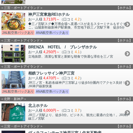
＜三宮・ポートアイランド＞
【ホテル】
神戸三宮東急REIホテル
お一人様
3,713円～
（口コミ
4.2
）
◆三ノ宮駅スグ◆万博会場へ直通バスが走るスターミナルもすぐそ
こ。山陽新幹線新神戸駅乗換、市営地下鉄三ノ宮駅下車 徒歩5分
JAL航空券パックあり
ANA航空券パックあり
＜三宮・ポートアイランド＞
【ホテル】
BRENZA HOTEL / ブレンザホテル
お一人様
4,250円～
（口コミ
4.1
）
立地抜群、清潔な客室と新鮮な朝食で快適な滞在を三ノ宮
＜三宮・ポートアイランド＞
【ホテル】
相鉄フレッサイン神戸三宮
お一人様
4,470円～
（口コミ
4.2
）
JR三ノ宮・私鉄各線神戸三宮駅より徒歩5分圏内でアクセス良好！。
JR神戸線新快速
JAL航空券パックあり
ANA航空券パックあり
＜北野・新神戸＞
【ホテル】
北上ホテル
お一人様
6,000円～
（口コミ
3.7
）
JR三ノ宮駅より、徒歩3分。ビジネス、観光に最適の立地！。JR神戸
線三ノ宮駅
＜三宮・ポートアイランド＞
【ホテル】
ヴィラフォンテーヌ神戸三宮｜住友不動産