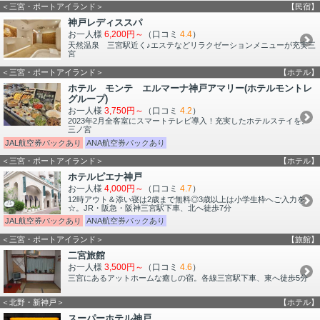
＜三宮・ポートアイランド＞
【民宿】
神戸レディススパ
お一人様
6,200円～
（口コミ
4.4
）
天然温泉 三宮駅近く♪エステなどリラクゼーションメニューが充実三
宮
＜三宮・ポートアイランド＞
【ホテル】
ホテル モンテ エルマーナ神戸アマリー(ホテルモントレ
グループ)
お一人様
3,750円～
（口コミ
4.2
）
2023年2月全客室にスマートテレビ導入！充実したホテルステイを。
三ノ宮
JAL航空券パックあり
ANA航空券パックあり
＜三宮・ポートアイランド＞
【ホテル】
ホテルピエナ神戸
お一人様
4,000円～
（口コミ
4.7
）
12時アウト＆添い寝は2歳まで無料◎3歳以上は小学生枠へご入力を
☆。JR・阪急・阪神三宮駅下車、北へ徒歩7分
JAL航空券パックあり
ANA航空券パックあり
＜三宮・ポートアイランド＞
【旅館】
二宮旅館
お一人様
3,500円～
（口コミ
4.6
）
三宮にあるアットホームな癒しの宿。各線三宮駅下車、東へ徒歩5分
＜北野・新神戸＞
【ホテル】
スーパーホテル神戸