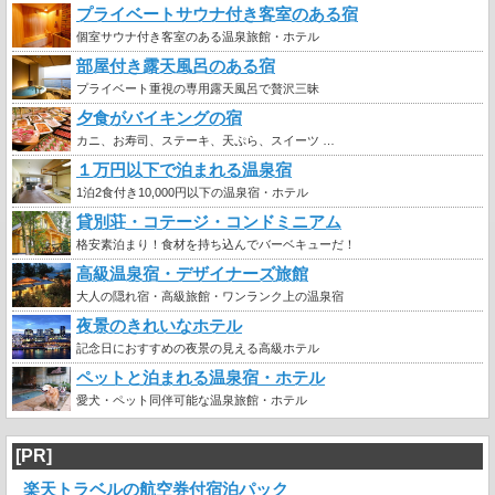
プライベートサウナ付き客室のある宿
個室サウナ付き客室のある温泉旅館・ホテル
部屋付き露天風呂のある宿
プライベート重視の専用露天風呂で贅沢三昧
夕食がバイキングの宿
カニ、お寿司、ステーキ、天ぷら、スイーツ …
１万円以下で泊まれる温泉宿
1泊2食付き10,000円以下の温泉宿・ホテル
貸別荘・コテージ・コンドミニアム
格安素泊まり！食材を持ち込んでバーベキューだ！
高級温泉宿・デザイナーズ旅館
大人の隠れ宿・高級旅館・ワンランク上の温泉宿
夜景のきれいなホテル
記念日におすすめの夜景の見える高級ホテル
ペットと泊まれる温泉宿・ホテル
愛犬・ペット同伴可能な温泉旅館・ホテル
[PR]
楽天トラベルの航空券付宿泊パック