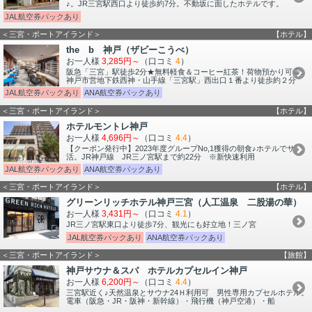
♪。JR三宮駅西口より徒歩約7分。不動坂に面したホテルです。
JAL航空券パックあり
＜三宮・ポートアイランド＞
【ホテル】
the b 神戸（ザビーこうべ）
お一人様
3,285円～
（口コミ
4
）
阪急「三宮」駅徒歩2分★無料軽食＆コーヒー紅茶！荷物預かり可◎。
神戸市営地下鉄西神・山手線「三宮駅」西出口１番より徒歩約２分
JAL航空券パックあり
ANA航空券パックあり
＜三宮・ポートアイランド＞
【ホテル】
ホテルモントレ神戸
お一人様
4,696円～
（口コミ
4.4
）
【クーポン発行中】2023年度グループNo,1獲得の朝食♪ホテルでサ
活。JR神戸線 JR三ノ宮駅まで約22分 ※新快速利用
JAL航空券パックあり
ANA航空券パックあり
＜三宮・ポートアイランド＞
【ホテル】
グリーンリッチホテル神戸三宮（人工温泉 二股湯の華）
お一人様
3,431円～
（口コミ
4.1
）
JR三ノ宮駅東口より徒歩7分、観光にも好立地！三ノ宮
JAL航空券パックあり
ANA航空券パックあり
＜三宮・ポートアイランド＞
【旅館】
神戸サウナ＆スパ ホテルカプセルイン神戸
お一人様
6,200円～
（口コミ
4.4
）
三宮駅近く♪天然温泉とサウナ24Ｈ利用可 男性専用カプセルホテル。
電車（阪急・JR・阪神・新幹線）・飛行機（神戸空港）・船