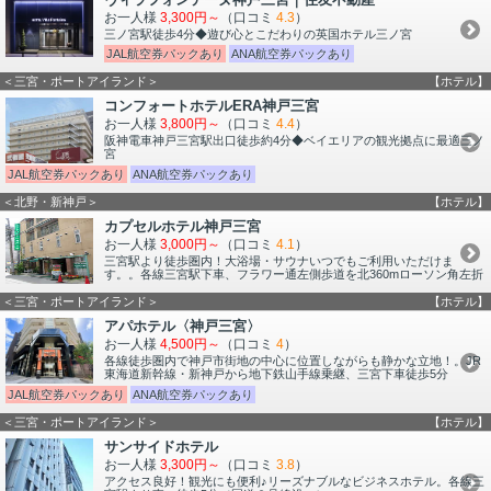
お一人様
3,300円～
（口コミ
4.3
）
三ノ宮駅徒歩4分◆遊び心とこだわりの英国ホテル三ノ宮
JAL航空券パックあり
ANA航空券パックあり
＜三宮・ポートアイランド＞
【ホテル】
コンフォートホテルERA神戸三宮
お一人様
3,800円～
（口コミ
4.4
）
阪神電車神戸三宮駅出口徒歩約4分◆ベイエリアの観光拠点に最適三ノ
宮
JAL航空券パックあり
ANA航空券パックあり
＜北野・新神戸＞
【ホテル】
カプセルホテル神戸三宮
お一人様
3,000円～
（口コミ
4.1
）
三宮駅より徒歩圏内！大浴場・サウナいつでもご利用いただけま
す。。各線三宮駅下車、フラワー通左側歩道を北360mローソン角左折
＜三宮・ポートアイランド＞
【ホテル】
アパホテル〈神戸三宮〉
お一人様
4,500円～
（口コミ
4
）
各線徒歩圏内で神戸市街地の中心に位置しながらも静かな立地！。JR
東海道新幹線・新神戸から地下鉄山手線乗継、三宮下車徒歩5分
JAL航空券パックあり
ANA航空券パックあり
＜三宮・ポートアイランド＞
【ホテル】
サンサイドホテル
お一人様
3,300円～
（口コミ
3.8
）
アクセス良好！観光にも便利♪リーズナブルなビジネスホテル。各線三