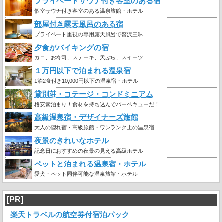
プライベートサウナ付き客室のある宿
個室サウナ付き客室のある温泉旅館・ホテル
部屋付き露天風呂のある宿
プライベート重視の専用露天風呂で贅沢三昧
夕食がバイキングの宿
カニ、お寿司、ステーキ、天ぷら、スイーツ …
１万円以下で泊まれる温泉宿
1泊2食付き10,000円以下の温泉宿・ホテル
貸別荘・コテージ・コンドミニアム
格安素泊まり！食材を持ち込んでバーベキューだ！
高級温泉宿・デザイナーズ旅館
大人の隠れ宿・高級旅館・ワンランク上の温泉宿
夜景のきれいなホテル
記念日におすすめの夜景の見える高級ホテル
ペットと泊まれる温泉宿・ホテル
愛犬・ペット同伴可能な温泉旅館・ホテル
[PR]
楽天トラベルの航空券付宿泊パック