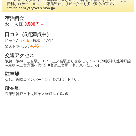
便利なロケーション。ご家族連れ、リピーターも多い安心の宿です。
http://ninomiyaryokan.moo.jp/
宿泊料金
お一人様
3,500円～
口コミ（5点満点中）
4.6
じゃらん：
（投稿：17件）
4.46
楽天トラベル：
交通アクセス
阪急・阪神 三宮駅、ＪＲ 三ノ宮駅より徒歩にて５～８分■阪神高速神戸線
～京橋～三宮方面へ約5分 ■各線三宮駅下車、東へ徒歩5分
駐車場
なし、近隣コインパーキングをご利用下さい。
所在地
兵庫県神戸市中央区琴ノ緒町1の10の6