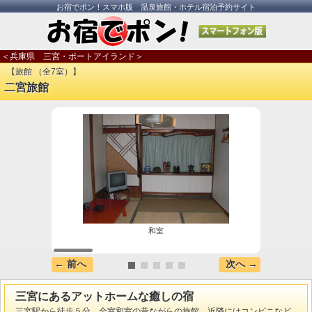
お宿でポン！スマホ版 温泉旅館・ホテル宿泊予約サイト
＜兵庫県 三宮・ポートアイランド＞
【旅館 （全7室）】
二宮旅館
和室
← 前へ
次へ →
三宮にあるアットホームな癒しの宿
三宮駅から徒歩５分。全室和室の昔ながらの旅館。近隣にはコンビニなど