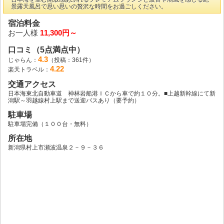
景露天風呂で思い思いの贅沢な時間をお過ごしください。
宿泊料金
お一人様
11,300円～
口コミ（5点満点中）
4.3
じゃらん：
（投稿：361件）
4.22
楽天トラベル：
交通アクセス
日本海東北自動車道 神林岩船港ＩＣから車で約１０分。■上越新幹線にて新
潟駅～羽越線村上駅まで送迎バスあり（要予約）
駐車場
駐車場完備（１００台・無料）
所在地
新潟県村上市瀬波温泉２－９－３６