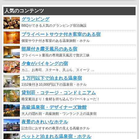
人気のコンテンツ
グランピング
BBQができる人気のグランピング宿泊施設
プライベートサウナ付き客室のある宿
個室サウナ付き客室のある温泉旅館・ホテル
部屋付き露天風呂のある宿
プライベート重視の専用露天風呂で贅沢三昧
夕食がバイキングの宿
カニ、お寿司、ステーキ、天ぷら、スイーツ …
１万円以下で泊まれる温泉宿
1泊2食付き10,000円以下の温泉宿・ホテル
貸別荘・コテージ・コンドミニアム
格安素泊まり！食材を持ち込んでバーベキューだ！
高級温泉宿・デザイナーズ旅館
大人の隠れ宿・高級旅館・ワンランク上の温泉宿
夜景のきれいなホテル
記念日におすすめの夜景の見える高級ホテル
ペットと泊まれる温泉宿・ホテル