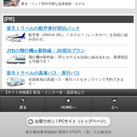
愛犬・ペット同伴可能な温泉旅館・ホテル
[PR]
楽天トラベルの航空券付宿泊パック
航空券（ANA or JAL） + ホテル +（レンタカー）を自由に組
み合わせ。
JTBの飛行機or新幹線・JR宿泊プラン
飛行機or新幹線・JRとホテルを自由に組み合わせ。座席指定
も可能です！
楽天トラベルの高速バス・夜行バス
全国各地の高速バス・夜行バスをオンラインで予約できま
す！
【サイト内検索】駅名・インター名・温泉地など
戻る
HOMEへ
上へ
お宿でポン！PCサイト（トップページ）
東京都知事登録旅行業第3-4756号 （有）江山観光社