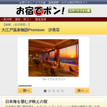
お宿でポン！スマホ版 温泉旅館・ホテル宿泊予約サイト
＜新潟県 瀬波・村上＞ 瀬波温泉
【旅館 （全106室）】
大江戸温泉物語Premium 汐美荘
プレミアムラウンジ
← 前へ
次へ →
日本海を望む夕映えの宿
日本海を望む開放感あふれるプレミアムラウンジと波音や潮風を感じる絶