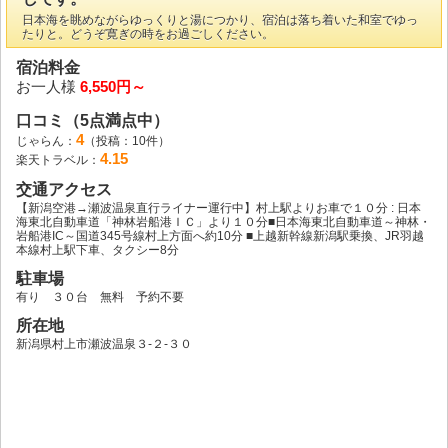
日本海を眺めながらゆっくりと湯につかり、宿泊は落ち着いた和室でゆっ
たりと。どうぞ寛ぎの時をお過ごしください。
宿泊料金
お一人様
6,550円～
口コミ（5点満点中）
4
じゃらん：
（投稿：10件）
4.15
楽天トラベル：
交通アクセス
【新潟空港→瀬波温泉直行ライナー運行中】村上駅よりお車で１０分 : 日本
海東北自動車道「神林岩船港ＩＣ」より１０分■日本海東北自動車道～神林・
岩船港IC～国道345号線村上方面へ約10分 ■上越新幹線新潟駅乗換、JR羽越
本線村上駅下車、タクシー8分
駐車場
有り ３０台 無料 予約不要
所在地
新潟県村上市瀬波温泉３‐２‐３０