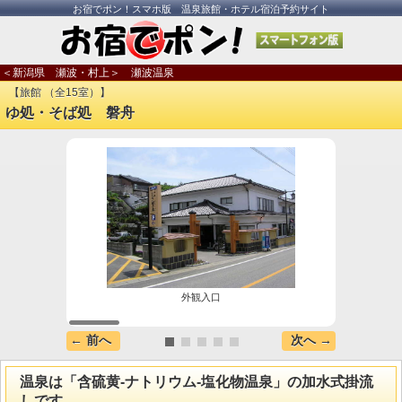
お宿でポン！スマホ版 温泉旅館・ホテル宿泊予約サイト
＜新潟県 瀬波・村上＞ 瀬波温泉
【旅館 （全15室）】
ゆ処・そば処 磐舟
外観入口
← 前へ
次へ →
温泉は「含硫黄-ナトリウム-塩化物温泉」の加水式掛流
しです。