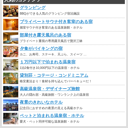
グランピング
BBQができる人気のグランピング宿泊施設
プライベートサウナ付き客室のある宿
個室サウナ付き客室のある温泉旅館・ホテル
部屋付き露天風呂のある宿
プライベート重視の専用露天風呂で贅沢三昧
夕食がバイキングの宿
カニ、お寿司、ステーキ、天ぷら、スイーツ …
１万円以下で泊まれる温泉宿
1泊2食付き10,000円以下の温泉宿・ホテル
貸別荘・コテージ・コンドミニアム
格安素泊まり！食材を持ち込んでバーベキューだ！
高級温泉宿・デザイナーズ旅館
大人の隠れ宿・高級旅館・ワンランク上の温泉宿
夜景のきれいなホテル
記念日におすすめの夜景の見える高級ホテル
ペットと泊まれる温泉宿・ホテル
愛犬・ペット同伴可能な温泉旅館・ホテル