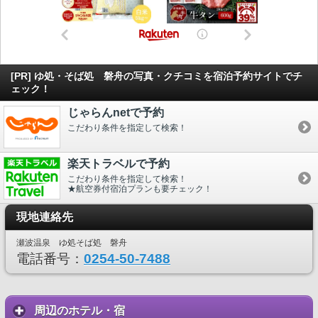
[PR] ゆ処・そば処 磐舟の写真・クチコミを宿泊予約サイトでチ
ェック！
じゃらんnetで予約
こだわり条件を指定して検索！
楽天トラベルで予約
こだわり条件を指定して検索！
★航空券付宿泊プランも要チェック！
現地連絡先
瀬波温泉 ゆ処そば処 磐舟
電話番号：
0254-50-7488
周辺のホテル・宿