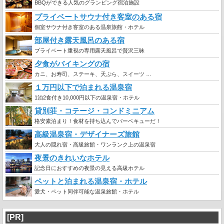
BBQができる人気のグランピング宿泊施設
プライベートサウナ付き客室のある宿
個室サウナ付き客室のある温泉旅館・ホテル
部屋付き露天風呂のある宿
プライベート重視の専用露天風呂で贅沢三昧
夕食がバイキングの宿
カニ、お寿司、ステーキ、天ぷら、スイーツ …
１万円以下で泊まれる温泉宿
1泊2食付き10,000円以下の温泉宿・ホテル
貸別荘・コテージ・コンドミニアム
格安素泊まり！食材を持ち込んでバーベキューだ！
高級温泉宿・デザイナーズ旅館
大人の隠れ宿・高級旅館・ワンランク上の温泉宿
夜景のきれいなホテル
記念日におすすめの夜景の見える高級ホテル
ペットと泊まれる温泉宿・ホテル
愛犬・ペット同伴可能な温泉旅館・ホテル
[PR]