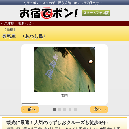
お宿でポン！スマホ版 温泉旅館・ホテル宿泊予約サイト
＜兵庫県 南あわじ＞
【民宿】
長尾屋 〈あわじ島〉
玄関
← 前へ
次へ →
観光に最適！人気のうずしおクルーズも徒歩6分♪
瀬戸の海で獲れる新鮮な食材を腕をふるってお客様のもとへ★観光のお客