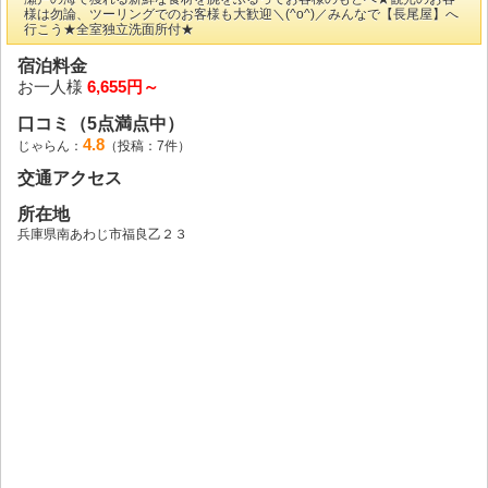
様は勿論、ツーリングでのお客様も大歓迎＼(^o^)／みんなで【長尾屋】へ
行こう★全室独立洗面所付★
宿泊料金
お一人様
6,655円～
口コミ（5点満点中）
4.8
じゃらん：
（投稿：7件）
交通アクセス
所在地
兵庫県南あわじ市福良乙２３