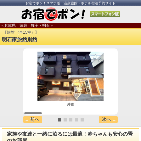
お宿でポン！スマホ版 温泉旅館・ホテル宿泊予約サイト
＜兵庫県 須磨・舞子・明石＞
【旅館 （全15室）】
明石家旅館別館
外観
← 前へ
次へ →
家族や友達と一緒に泊るには最適！赤ちゃんも安心の畳
のお部屋