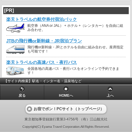
[PR]
楽天トラベルの航空券付宿泊パック
航空券（ANA or JAL） + ホテル +（レンタカー）を自由に組
み合わせ。
JTBの飛行機or新幹線・JR宿泊プラン
飛行機or新幹線・JRとホテルを自由に組み合わせ。座席指定
も可能です！
楽天トラベルの高速バス・夜行バス
全国各地の高速バス・夜行バスをオンラインで予約できま
す！
【サイト内検索】駅名・インター名・温泉地など
戻る
HOMEへ
上へ
お宿でポン！PCサイト（トップページ）
東京都知事登録旅行業第3-4756号 （有）江山観光社
Copyright(C) Eyama Travel Corporation.All Rights Reserved.