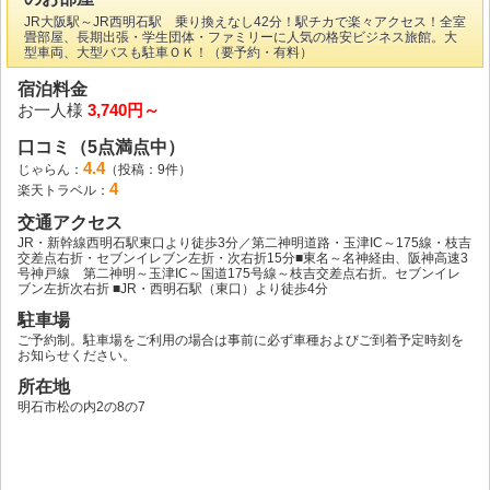
JR大阪駅～JR西明石駅 乗り換えなし42分！駅チカで楽々アクセス！全室
畳部屋、長期出張・学生団体・ファミリーに人気の格安ビジネス旅館。大
型車両、大型バスも駐車ＯＫ！（要予約・有料）
宿泊料金
お一人様
3,740円～
口コミ（5点満点中）
4.4
じゃらん：
（投稿：9件）
4
楽天トラベル：
交通アクセス
JR・新幹線西明石駅東口より徒歩3分／第二神明道路・玉津IC～175線・枝吉
交差点右折・セブンイレブン左折・次右折15分■東名～名神経由、阪神高速3
号神戸線 第二神明～玉津IC～国道175号線～枝吉交差点右折。セブンイレ
ブン左折次右折 ■JR・西明石駅（東口）より徒歩4分
駐車場
ご予約制。駐車場をご利用の場合は事前に必ず車種およびご到着予定時刻を
お知らせください。
所在地
明石市松の内2の8の7