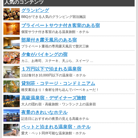
人気のコンテンツ
グランピング
BBQができる人気のグランピング宿泊施設
プライベートサウナ付き客室のある宿
個室サウナ付き客室のある温泉旅館・ホテル
部屋付き露天風呂のある宿
プライベート重視の専用露天風呂で贅沢三昧
夕食がバイキングの宿
カニ、お寿司、ステーキ、天ぷら、スイーツ …
１万円以下で泊まれる温泉宿
1泊2食付き10,000円以下の温泉宿・ホテル
貸別荘・コテージ・コンドミニアム
格安素泊まり！食材を持ち込んでバーベキューだ！
高級温泉宿・デザイナーズ旅館
大人の隠れ宿・高級旅館・ワンランク上の温泉宿
夜景のきれいなホテル
記念日におすすめの夜景の見える高級ホテル
ペットと泊まれる温泉宿・ホテル
愛犬・ペット同伴可能な温泉旅館・ホテル