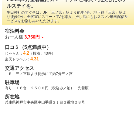
ルステイを。
生田神社のすぐそば。JR「三ノ宮」駅より徒歩7分、地下鉄「三宮」駅よ
り徒歩2分。全客室にスマートTVを導入、推し活にもおススメ♪動画配信サ
ービスをお楽しみいただけます。
宿泊料金
お一人様
3,750円～
口コミ（5点満点中）
4.2
じゃらん：
（投稿：43件）
4.31
楽天トラベル：
交通アクセス
ＪＲ 三ノ宮駅より徒歩にて約7分三ノ宮
駐車場
有り １６台 ２５００円（税込み／泊） 先着順
所在地
兵庫県神戸市中央区中山手通２丁目２番地２８号