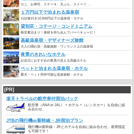
カニ、お寿司、ステーキ、天ぷら、スイーツ …
１万円以下で泊まれる温泉宿
1泊2食付き10,000円以下の温泉宿・ホテル
貸別荘・コテージ・コンドミニアム
格安素泊まり！食材を持ち込んでバーベキューだ！
高級温泉宿・デザイナーズ旅館
大人の隠れ宿・高級旅館・ワンランク上の温泉宿
夜景のきれいなホテル
記念日におすすめの夜景の見える高級ホテル
ペットと泊まれる温泉宿・ホテル
愛犬・ペット同伴可能な温泉旅館・ホテル
[PR]
楽天トラベルの航空券付宿泊パック
航空券（ANA or JAL） + ホテル +（レンタカー）を自由に組
み合わせ。
JTBの飛行機or新幹線・JR宿泊プラン
飛行機or新幹線・JRとホテルを自由に組み合わせ。座席指定
も可能です！