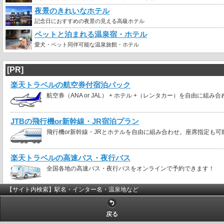
夜景のきれいなホテル
記念日におすすめの夜景の見える高級ホテル
ペットと泊まれる温泉宿・ホテル
愛犬・ペット同伴可能な温泉旅館・ホテル
[PR]
楽天トラベルの航空券付宿泊パック
航空券（ANA or JAL） + ホテル +（レンタカー）を自由に組み
JTBの飛行機or新幹線・JR宿泊プラン
飛行機or新幹線・JRとホテルを自由に組み合わせ。座席指定も可
楽天トラベルの高速バス・夜行バス
全国各地の高速バス・夜行バスをオンラインで予約できます！
【サイト内検索】駅名・インター名・温泉地など
戻る