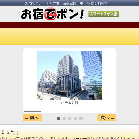
お宿でポン！スマホ版 温泉旅館・ホテル宿泊予約サイト
ホテル外観
地元兵
← 前へ
次へ →
まっとぅ
料理をビュッフェ形式でご提供しております。ハーバーランドを始め神戸らしいベイ