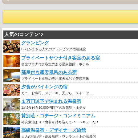
人気のコンテンツ
グランピング
BBQができる人気のグランピング宿泊施設
プライベートサウナ付き客室のある宿
個室サウナ付き客室のある温泉旅館・ホテル
部屋付き露天風呂のある宿
プライベート重視の専用露天風呂で贅沢三昧
夕食がバイキングの宿
カニ、お寿司、ステーキ、天ぷら、スイーツ …
１万円以下で泊まれる温泉宿
1泊2食付き10,000円以下の温泉宿・ホテル
貸別荘・コテージ・コンドミニアム
格安素泊まり！食材を持ち込んでバーベキューだ！
高級温泉宿・デザイナーズ旅館
大人の隠れ宿・高級旅館・ワンランク上の温泉宿