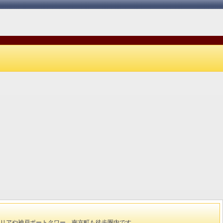
庫の食材や旬の味覚をお楽しみいただ
ポートタワー側コーナーツイ
ける自慢の朝食ビュッフェ
エリアや神戸ポートタワー、南京町も徒歩圏内です。