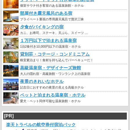
個室サウナ付き客室のある温泉旅館・ホテル
部屋付き露天風呂のある宿
プライベート重視の専用露天風呂で贅沢三昧
夕食がバイキングの宿
カニ、お寿司、ステーキ、天ぷら、スイーツ …
１万円以下で泊まれる温泉宿
1泊2食付き10,000円以下の温泉宿・ホテル
貸別荘・コテージ・コンドミニアム
格安素泊まり！食材を持ち込んでバーベキューだ！
高級温泉宿・デザイナーズ旅館
大人の隠れ宿・高級旅館・ワンランク上の温泉宿
夜景のきれいなホテル
記念日におすすめの夜景の見える高級ホテル
ペットと泊まれる温泉宿・ホテル
愛犬・ペット同伴可能な温泉旅館・ホテル
[PR]
楽天トラベルの航空券付宿泊パック