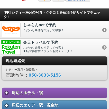
[PR] シティー海月の写真・クチコミを宿泊予約サイトでチェッ
ク！
じゃらんnetで予約
こだわり条件を指定して検索！
楽天トラベルで予約
こだわり条件を指定して検索！
★航空券付宿泊プランも要チェック！
現地連絡先
シティー海月＜淡路島＞
電話番号：
050-3033-5156
周辺のホテル・宿
周辺のエリア・駅・温泉地