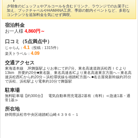
夕朝食のビュッフェやアルコールを含むドリンク、ラウンジでのお菓子に
加え、ブックチャペルやHAMANA工房、季節の館内イベントなど、多彩な
コンテンツを追加料金を気にせず満喫。
宿泊料金
お一人様
4,860円～
口コミ（5点満点中）
4.1
じゃらん：
（投稿：1315件）
4.09
楽天トラベル：
交通アクセス
東海道本線 JR舞阪駅よりお車にて約7分。東名高速道路浜松西ＩＣより
13km 所要約20分■東名阪、東名高速各ICより東名高速東京方面へ～東名高
速浜松西ICから約20分～浜松環状線を雄踏町方面へ ■名古屋発新幹線約35分
で浜松、浜松駅より電車約10分で舞阪駅
駐車場
無料駐車場【約300台】 電気自動車用充電器2基有（有料）≪急速1基・通
常1基≫
所在地
静岡県浜松市中央区雄踏町山崎４３９６－１