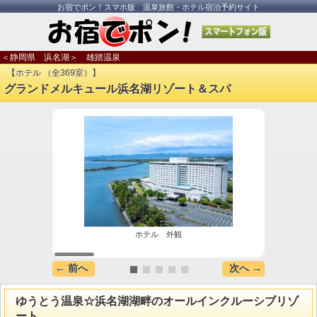
お宿でポン！スマホ版 温泉旅館・ホテル宿泊予約サイト
＜静岡県 浜名湖＞ 雄踏温泉
【ホテル （全369室）】
グランドメルキュール浜名湖リゾート＆スパ
ホテル 外観
← 前へ
次へ →
ゆうとう温泉☆浜名湖湖畔のオールインクルーシブリゾ
ート