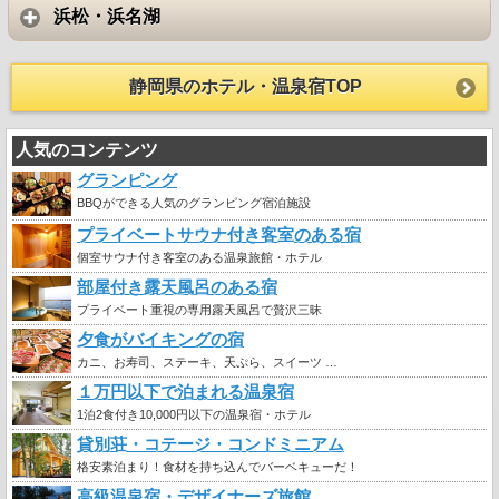
浜松・浜名湖
静岡県のホテル・温泉宿TOP
人気のコンテンツ
グランピング
BBQができる人気のグランピング宿泊施設
プライベートサウナ付き客室のある宿
個室サウナ付き客室のある温泉旅館・ホテル
部屋付き露天風呂のある宿
プライベート重視の専用露天風呂で贅沢三昧
夕食がバイキングの宿
カニ、お寿司、ステーキ、天ぷら、スイーツ …
１万円以下で泊まれる温泉宿
1泊2食付き10,000円以下の温泉宿・ホテル
貸別荘・コテージ・コンドミニアム
格安素泊まり！食材を持ち込んでバーベキューだ！
高級温泉宿・デザイナーズ旅館