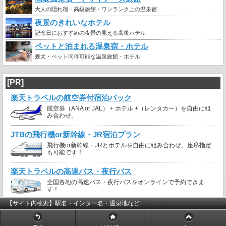
大人の隠れ宿・高級旅館・ワンランク上の温泉宿
夜景のきれいなホテル
記念日におすすめの夜景の見える高級ホテル
ペットと泊まれる温泉宿・ホテル
愛犬・ペット同伴可能な温泉旅館・ホテル
[PR]
楽天トラベルの航空券付宿泊パック
航空券（ANA or JAL） + ホテル +（レンタカー）を自由に組
み合わせ。
JTBの飛行機or新幹線・JR宿泊プラン
飛行機or新幹線・JRとホテルを自由に組み合わせ。座席指定
も可能です！
楽天トラベルの高速バス・夜行バス
全国各地の高速バス・夜行バスをオンラインで予約できま
す！
【サイト内検索】駅名・インター名・温泉地など