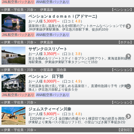
JAL航空券パックあり
ANA航空券パックあり
＜伊東・宇佐美・川奈＞ 伊東温泉
【ペンション】
ペンションａｄｏｍａｎｉ(アドマーニ)
お一人様
5,300円～
（口コミ
4.8
）
源泉掛け流し温泉がある全4部屋のアットホームなペンションです。
JR伊東線伊東駅乗換、伊豆急川奈駅下車、徒歩約10分
JAL航空券パックあり
ANA航空券パックあり
＜伊東・宇佐美・川奈＞ 伊東温泉
【ホテル】
サザンクロスリゾート
お一人様
3,350円～
（口コミ
3.8
）
富士を眺めるリゾートステイ！全プラン11時アウト。東海道新幹線熱
海駅乗換、伊東線伊東駅下車タクシーにて15分
＜伊東・宇佐美・川奈＞ 小室温泉 混合泉
【ペンション】
ペンション 日下部
お一人様
8,000円～
（口コミ
4.9
）
天然温泉を掛け流しで楽しめる温泉宿！。直通特急踊り子号（伊東乗
換え）伊豆急川奈駅より徒歩５分
JAL航空券パックあり
ANA航空券パックあり
＜伊東・宇佐美・川奈＞
【ペンション】
ジェムスティーイン川奈
お一人様
5,800円～
（口コミ
4.8
）
【2024年オープン】金目鯛の舟盛りや１棟貸切で海の絶景を満喫♪。
伊東駅より東海バス小室山リフト行、小室山つばき園下車徒歩2分
＜伊東・宇佐美・川奈＞
【貸別荘】