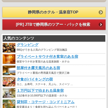
静岡県のホテル・温泉宿TOP
[PR] JTBで静岡県のツアー・パックを検索
人気のコンテンツ
グランピング
BBQができる人気のグランピング宿泊施設
プライベートサウナ付き客室のある宿
個室サウナ付き客室のある温泉旅館・ホテル
部屋付き露天風呂のある宿
プライベート重視の専用露天風呂で贅沢三昧
夕食がバイキングの宿
カニ、お寿司、ステーキ、天ぷら、スイーツ …
１万円以下で泊まれる温泉宿
1泊2食付き10,000円以下の温泉宿・ホテル
貸別荘・コテージ・コンドミニアム
格安素泊まり！食材を持ち込んでバーベキューだ！