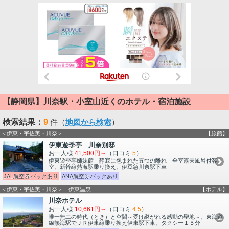
【静岡県】川奈駅・小室山近くのホテル・宿泊施設
検索結果：
9
件（
地図から検索
）
＜伊東・宇佐美・川奈＞
【旅館】
伊東遊季亭 川奈別邸
お一人様
41,500円～
（口コミ
5
）
伊東遊季亭姉妹館 静寂に包まれた五つの離れ 全室露天風呂付客
室。新幹線熱海駅乗り換え。伊豆急川奈駅下車
JAL航空券パックあり
ANA航空券パックあり
＜伊東・宇佐美・川奈＞ 伊東温泉
【ホテル】
川奈ホテル
お一人様
10,661円～
（口コミ
4.5
）
唯一無二の時代（とき）と空間～受け継がれる感動の聖地～。東海道
線熱海駅でＪＲ伊東線乗り換え伊東駅下車。タクシー１５分