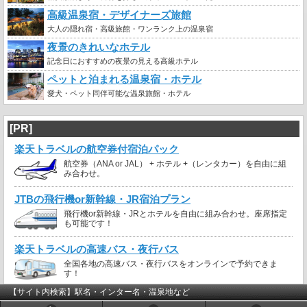
高級温泉宿・デザイナーズ旅館
大人の隠れ宿・高級旅館・ワンランク上の温泉宿
夜景のきれいなホテル
記念日におすすめの夜景の見える高級ホテル
ペットと泊まれる温泉宿・ホテル
愛犬・ペット同伴可能な温泉旅館・ホテル
[PR]
楽天トラベルの航空券付宿泊パック
航空券（ANA or JAL） + ホテル +（レンタカー）を自由に組
み合わせ。
JTBの飛行機or新幹線・JR宿泊プラン
飛行機or新幹線・JRとホテルを自由に組み合わせ。座席指定
も可能です！
楽天トラベルの高速バス・夜行バス
全国各地の高速バス・夜行バスをオンラインで予約できま
す！
【サイト内検索】駅名・インター名・温泉地など