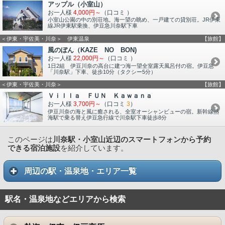
アップル（小室山）
お一人様
4,000円～
（口コミ
）
小室山公園の中の別荘地。海一望の眺め、一戸建ての貸別荘。JR伊東
線JR伊東駅乗換、伊豆急川奈駅下車
＜伊東・宇佐美・川奈＞ 伊東温泉
【旅館】
風のぼん（KAZE NO BON)
お一人様
22,000円～
（口コミ
）
1日2組 伊豆川奈の高台に建つ海一望全室露天風呂付の宿。伊豆急
「川奈駅」下車、徒歩10分（タクシー5分）
＜伊東・宇佐美・川奈＞
【旅館】
Ｖｉｌｌａ ＦＵＮ Ｋａｗａｎａ
お一人様
3,700円～
（口コミ
3
）
伊豆川奈の海と風に癒される、全室オーシャンビューの宿。新幹線熱
海駅で乗る替え伊豆急行線で川奈駅下車徒歩8分
このページは
川奈駅・小室山近辺のスマートフォンから予約
できる宿泊施設
を紹介しています。
周辺の駅・温泉地・エリア一覧
駅名・温泉地などエリアから検索