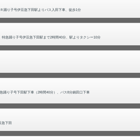
ＪＲ踊り子号伊豆急下田駅よりバス入田下車、徒歩1分
。特急踊り子号伊豆急下田駅まで2時間40分、駅よりタクシー10分
踊り子号下田駅下車（2時間40分）、バス8分鍋田口下車
豆急下田