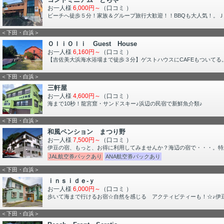
お一人様
6,000円～
（口コミ
）
ビーチへ徒歩５分！家族＆グループ旅行大歓迎！！BBQも大人気！。
＜下田・白浜＞
ＯｌｉＯｌｉ Guest House
お一人様
6,160円～
（口コミ
）
【吉佐美大浜海水浴場まで徒歩３分】ゲストハウスにCAFEもついてる
＜下田・白浜＞
三軒屋
お一人様
4,600円～
（口コミ
）
海まで10秒！龍宮窟・サンドスキー♪浜辺の民宿で新鮮魚介類♪
＜下田・白浜＞
和風ペンション まつり野
お一人様
7,500円～
（口コミ
）
伊豆の宿、もっと、お得に利用してみませんか？海辺の宿で・・・。特急
JAL航空券パックあり
ANA航空券パックあり
＜下田・白浜＞
ｉｎｓｉｄｅ‐ｙ
お一人様
6,000円～
（口コミ
）
歩いて海まで行けるお宿☆自然を感じる アクティビティーも！☆♪伊
＜下田・白浜＞