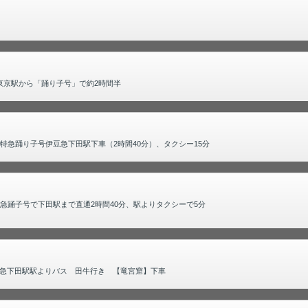
東京駅から「踊り子号」で約2時間半
特急踊り子号伊豆急下田駅下車（2時間40分）、タクシー15分
急踊子号で下田駅まで直通2時間40分、駅よりタクシーで5分
伊豆急下田駅駅よりバス 田牛行き 【竜宮窟】下車