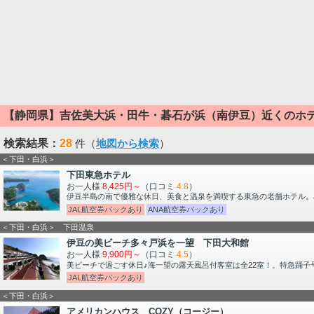
【静岡県】吉佐美大浜・田牛・碁石が浜（南伊豆）近くのホ
検索結果：
28
件（
地図から検索
）
＜下田・白浜＞
下田東急ホテル
お一人様
8,425円～
（口コミ
4.8
）
伊豆半島の南で優雅な休日、美食と温泉を満喫する東急の老舗ホテル。J
JAL航空券パックあり
ANA航空券パックあり
＜下田・白浜＞ 下田温泉
伊豆の美ビーチ多々戸浜を一望 下田大和館
お一人様
9,900円～
（口コミ
4.5
）
美ビーチで過ごす休日♪海一望の露天風呂付客室は全22室！。特急踊子
JAL航空券パックあり
＜下田・白浜＞
アメリカンハウス COZY（コージー）