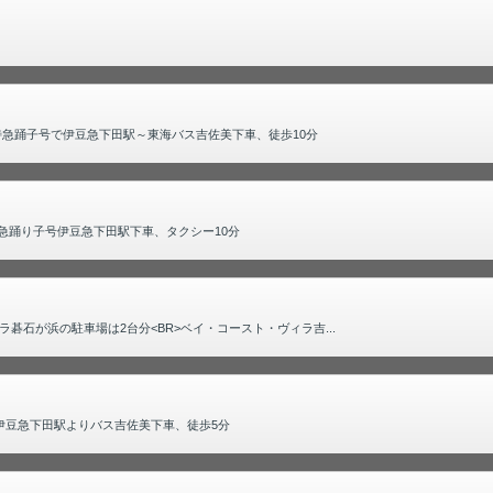
特急踊子号で伊豆急下田駅～東海バス吉佐美下車、徒歩10分
急踊り子号伊豆急下田駅下車、タクシー10分
石が浜の駐車場は2台分<BR>ベイ・コースト・ヴィラ吉...
伊豆急下田駅よりバス吉佐美下車、徒歩5分