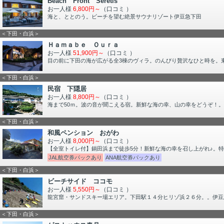
Beach Front Seretis
お一人様
6,800円～
（口コミ
）
海と、ととのう。ビーチを望む絶景サウナリゾート伊豆急下田
＜下田・白浜＞
Ｈａｍａｂｅ Ｏｕｒａ
お一人様
51,900円～
（口コミ
）
目の前に下田の海が広がる全3棟のヴィラ。のんびり贅沢なひと時を。
＜下田・白浜＞
民宿 下隠居
お一人様
8,800円～
（口コミ
）
海まで50ｍ。波の音が聞こえる宿。新鮮な海の幸、山の幸をどうぞ！。
＜下田・白浜＞
和風ペンション おがわ
お一人様
8,000円～
（口コミ
）
【全室トイレ付】鍋田浜まで徒歩5分！新鮮な海の幸を召し上がれ♪。特
JAL航空券パックあり
ANA航空券パックあり
＜下田・白浜＞
ビーチサイド ココモ
お一人様
5,550円～
（口コミ
）
龍宮窟・サンドスキー場エリア。下田駅１４分ヒリゾ浜２６分。。
＜下田・白浜＞