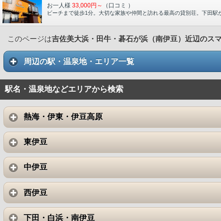
お一人様
33,000円～
（口コミ
）
ビーチまで徒歩1分。大切な家族や仲間と訪れる最高の貸別荘。下田駅
このページは
吉佐美大浜・田牛・碁石が浜（南伊豆）近辺のス
周辺の駅・温泉地・エリア一覧
駅名・温泉地などエリアから検索
熱海・伊東・伊豆高原
東伊豆
中伊豆
西伊豆
下田・白浜・南伊豆