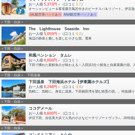
お一人様
5,373円～
（口コミ
3.7
）
オーシャンビュー＆客室露天風呂付きのビーチスパ＆リゾート。伊豆急
JAL航空券パックあり
ANA航空券パックあり
＜下田・白浜＞
The Lighthouse Seaside Inn
お一人様
5,050円～
（口コミ
4.2
）
海辺の静寂と癒しを楽しむ小さな宿。電車
＜下田・白浜＞
和風ペンション タムレ
お一人様
6,050円～
（口コミ
）
下田で獲れた新鮮魚介が味わえる！入田浜3分☆鮮魚と自家菜園の宿。J
＜下田・白浜＞ 下田温泉
下田温泉 下田海浜ホテル【伊東園ホテルズ】
お一人様
6,248円～
（口コミ
3.9
）
気軽に、気軽に、身近に温泉。下田鍋田湾を望む絶景の宿。。特急踊り
＜下田・白浜＞
ココデメール
お一人様
6,600円～
（口コミ
）
伊豆下田、吉佐美大浜で人気の小さなビーチリゾートヴィラ♪。JR特急踊
＜下田・白浜＞
コンドミニアム とらや