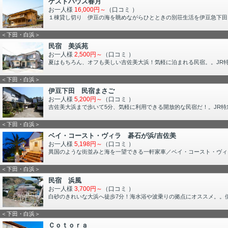
ゲストハウス春月
お一人様
16,000円～
（口コミ
）
１棟貸し切り 伊豆の海を眺めながらひとときの別荘生活を伊豆急下田
＜下田・白浜＞
民宿 美浜苑
お一人様
2,500円～
（口コミ
）
夏はもちろん、オフも美しい吉佐美大浜！気軽に泊まれる民宿。。JR
＜下田・白浜＞
伊豆下田 民宿まさご
お一人様
5,200円～
（口コミ
）
吉佐美大浜まで歩いて5分、気軽に利用できる開放的な民宿だ！。JR特
＜下田・白浜＞
ベイ・コースト・ヴィラ 碁石が浜/吉佐美
お一人様
5,198円～
（口コミ
）
異国のような街並みと海を一望できる一軒家車／ベイ・コースト・ヴィラ碁
＜下田・白浜＞
民宿 浜風
お一人様
3,700円～
（口コミ
）
白砂のきれいな大浜へ徒歩7分！海水浴や波乗りの拠点にオススメ。。
＜下田・白浜＞
Ｃｏｔｏｒａ