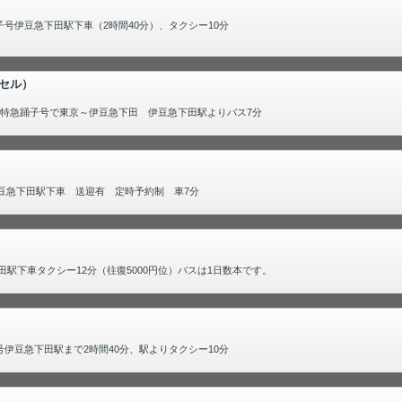
号伊豆急下田駅下車（2時間40分）、タクシー10分
セル）
。特急踊子号で東京～伊豆急下田 伊豆急下田駅よりバス7分
豆急下田駅下車 送迎有 定時予約制 車7分
駅下車タクシー12分（往復5000円位）バスは1日数本です。
伊豆急下田駅まで2時間40分、駅よりタクシー10分