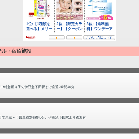
テル・宿泊施設
R特急踊り子で伊豆急下田駅まで直通2時間40分
号で東京～下田直通2時間45分。伊豆急下田駅より送迎有