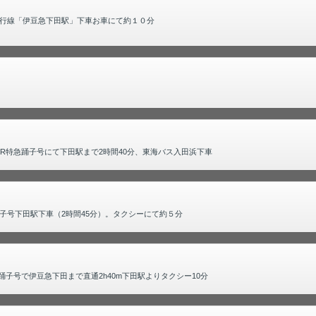
行線「伊豆急下田駅」下車お車にて約１０分
R特急踊子号にて下田駅まで2時間40分、東海バス入田浜下車
子号下田駅下車（2時間45分）。タクシーにて約５分
子号で伊豆急下田まで直通2h40m下田駅よりタクシー10分