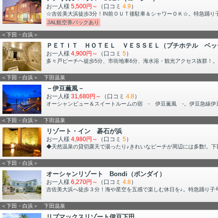
お一人様
5,500円～
（口コミ
4.9
）
☆吉佐美大浜徒歩3分！IN前ＯＵＴ後駐車＆シャワーＯＫ☆。特急踊り子
JAL航空券パックあり
＜下田・白浜＞
ＰＥＴＩＴ ＨＯＴＥＬ ＶＥＳＳＥＬ（プチホテル ベッ
お一人様
4,900円～
（口コミ
5
）
多々戸ビーチヘ徒歩5分、市街地車6分、海水浴・観光アクセス抜群！
＜下田・白浜＞ 下田温泉
－伊豆薫風－
お一人様
31,680円～
（口コミ
4.8
）
オーシャンビュー＆スイートルームの宿 - 伊豆薫風 -。伊豆急線伊
＜下田・白浜＞ 下田温泉
リゾート・イン 碁石が浜
お一人様
4,980円～
（口コミ
5
）
◆天然温泉の貸切露天で湯ったり♪きれいなビーチが周辺には多数!。下田
＜下田・白浜＞
オーシャンリゾート Bondi（ボンダイ）
お一人様
6,270円～
（口コミ
4.8
）
吉佐美大浜へ徒歩３分！海や星空を五感で楽しむ休日を♪。特急踊り子号
＜下田・白浜＞ 下田温泉
リブマックスリゾート伊豆下田