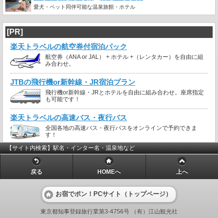
愛犬・ペット同伴可能な温泉旅館・ホテル
[PR]
楽天トラベルの航空券付宿泊パック
航空券（ANA or JAL） + ホテル +（レンタカー）を自由に組
み合わせ。
JTBの飛行機or新幹線・JR宿泊プラン
飛行機or新幹線・JRとホテルを自由に組み合わせ。座席指定
も可能です！
楽天トラベルの高速バス・夜行バス
全国各地の高速バス・夜行バスをオンラインで予約できま
す！
【サイト内検索】駅名・インター名・温泉地など
戻る
HOMEへ
上へ
お宿でポン！PCサイト（トップページ）
東京都知事登録旅行業第3-4756号 （有）江山観光社