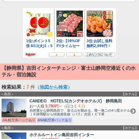
【静岡県】吉田インターチェンジ・富士山静岡空港近くのホ
テル・宿泊施設
検索結果：
7
件（
地図から検索
）
＜島田＞
【ホテル】
CANDEO HOTELS(カンデオホテルズ) 静岡島田
お一人様
3,790円～
（口コミ
4.2
）
自然豊かな静岡島田で、富士山を眺める、唯一無二の4つ星ホテル。。
ＪＲ静岡駅から特急相良線（バス）吉田ＩＣ下車
JAL航空券パックあり
ANA航空券パックあり
＜島田＞
【ホテル】
ホテルルートイン島田吉田インター