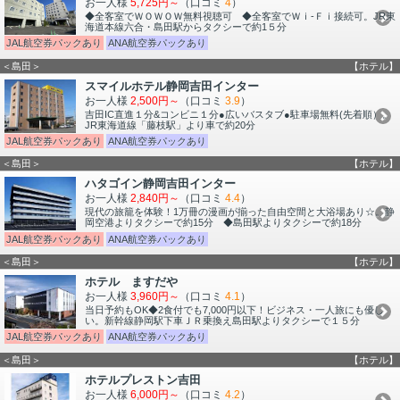
お一人様
5,725円～
（口コミ
4
）
◆全客室でＷＯＷＯＷ無料視聴可 ◆全客室でＷｉ-Ｆｉ接続可。JR東
海道本線六合・島田駅からタクシーで約1５分
JAL航空券パックあり
ANA航空券パックあり
＜島田＞
【ホテル】
スマイルホテル静岡吉田インター
お一人様
2,500円～
（口コミ
3.9
）
吉田IC直進１分&コンビニ１分●広いバスタブ●駐車場無料(先着順）。
JR東海道線「藤枝駅」より車で約20分
JAL航空券パックあり
ANA航空券パックあり
＜島田＞
【ホテル】
ハタゴイン静岡吉田インター
お一人様
2,840円～
（口コミ
4.4
）
現代の旅籠を体験！1万冊の漫画が揃った自由空間と大浴場あり☆。静
岡空港よりタクシーで約15分 ◆島田駅よりタクシーで約18分
JAL航空券パックあり
ANA航空券パックあり
＜島田＞
【ホテル】
ホテル ますだや
お一人様
3,960円～
（口コミ
4.1
）
当日予約もOK◆2食付でも7,000円以下！ビジネス・一人旅にも優し
い。新幹線静岡駅下車ＪＲ乗換え島田駅よりタクシーで１５分
JAL航空券パックあり
ANA航空券パックあり
＜島田＞
【ホテル】
ホテルプレストン吉田
お一人様
6,000円～
（口コミ
4.2
）