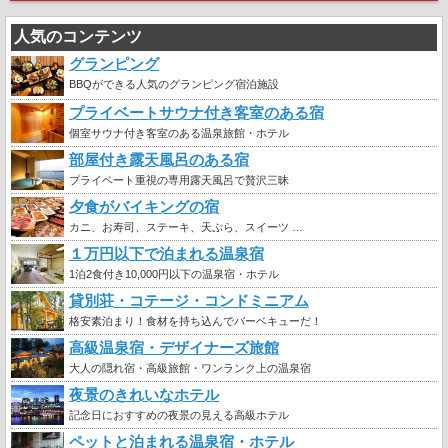
人気のコンテンツ
グランピング
BBQができる人気のグランピング宿泊施設
プライベートサウナ付き客室のある宿
個室サウナ付き客室のある温泉旅館・ホテル
部屋付き露天風呂のある宿
プライベート重視の専用露天風呂で贅沢三昧
夕食がバイキングの宿
カニ、お寿司、ステーキ、天ぷら、スイーツ …
１万円以下で泊まれる温泉宿
1泊2食付き10,000円以下の温泉宿・ホテル
貸別荘・コテージ・コンドミニアム
格安素泊まり！食材を持ち込んでバーベキューだ！
高級温泉宿・デザイナーズ旅館
大人の隠れ宿・高級旅館・ワンランク上の温泉宿
夜景のきれいなホテル
記念日におすすめの夜景の見える高級ホテル
ペットと泊まれる温泉宿・ホテル