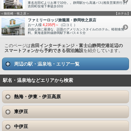
東名吉田ICよりお車で10分。。静岡駅から高速バス(相良営業所行き)
吉田町役場下車徒歩10分
＜御前崎・牧之原＞
【ホテル】
ファミリーロッジ旅籠屋・静岡牧之原店
お一人様
4,235円～
（口コミ
）
自由な旅に最適な、話題のアメリカンスタイルのホテル。軽朝食無
料。東海道新幹線静岡駅下車バス４５分
このページは
吉田インターチェンジ・富士山静岡空港近辺の
スマートフォンから予約できる宿泊施設
を紹介しています。
周辺の駅・温泉地・エリア一覧
駅名・温泉地などエリアから検索
熱海・伊東・伊豆高原
東伊豆
中伊豆