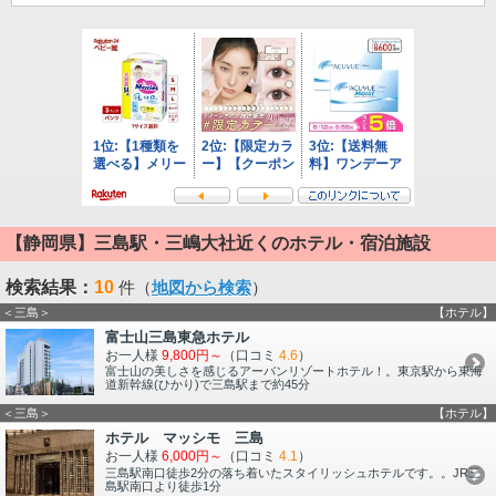
【静岡県】三島駅・三嶋大社近くのホテル・宿泊施設
検索結果：
10
件（
地図から検索
）
＜三島＞
【ホテル】
富士山三島東急ホテル
お一人様
9,800円～
（口コミ
4.6
）
富士山の美しさを感じるアーバンリゾートホテル！。東京駅から東海
道新幹線(ひかり)で三島駅まで約45分
＜三島＞
【ホテル】
ホテル マッシモ 三島
お一人様
6,000円～
（口コミ
4.1
）
三島駅南口徒歩2分の落ち着いたスタイリッシュホテルです。。JR三
島駅南口より徒歩1分