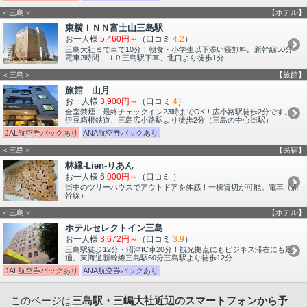
＜三島＞
【ホテル】
東横ＩＮＮ富士山三島駅
お一人様
5,460円～
（口コミ
4.2
）
三島大社まで車で10分！朝食・小学生以下添い寝無料。新幹線50分
電車2時間 ＪＲ三島駅下車、北口より徒歩1分
＜三島＞
【旅館】
旅館 山月
お一人様
3,900円～
（口コミ
4
）
全室禁煙！最終チェックイン23時までOK！広小路駅徒歩2分です。。
伊豆箱根鉄道、三島広小路駅より徒歩2分（三島の中心街駅）
JAL航空券パックあり
ANA航空券パックあり
＜三島＞
【民宿】
林縁-Lien-りあん
お一人様
6,000円～
（口コミ
）
街中のツリーハウスでアウトドアを体感！一棟貸切が可能。電車（新
幹線）
＜三島＞
【ホテル】
ホテルセレクトイン三島
お一人様
3,672円～
（口コミ
3.9
）
三島駅徒歩12分・沼津IC車20分！観光拠点にもビジネス滞在にも最
適。東海道新幹線三島駅60分三島駅より徒歩12分
JAL航空券パックあり
ANA航空券パックあり
このページは
三島駅・三嶋大社近辺のスマートフォンから予