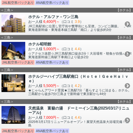
JAL航空券パックあり
ANA航空券パックあり
＜三島＞
【ホテル】
ホテル・アルファ－ワン三島
お一人様
6,400円～
（口コミ
3.9
）
JR三島駅前に位置し官庁街や繁華街にも至便。コンビニ隣接。 。JR
東海道新幹線・東海道本線三島駅「南口」より徒歩約3分
＜三島＞
【ホテル】
ホテル昭明館
お一人様
5,000円～
（口コミ
4.4
）
☆アクセス抜群☆JR三島駅南口徒歩2分！大浴場有・朝食が自慢♪。JR
東海道新幹線三島駅下車南口より徒歩2分
JAL航空券パックあり
ANA航空券パックあり
＜三島＞
【ホテル】
ホテルジーハイブ三島駅南口（ＨｏｔｅｌＧｅｅＨａｉｖ
ｅ）
お一人様
5,500円～
（口コミ
4.2
）
★じゃらんアワード受賞★三島駅7分「暮らすように泊まる」ホテル。
三島駅から徒歩7分/三島まで新幹線で東京駅から44分
＜三島＞
【ホテル】
天然温泉 富嶽の湯 ドーミーイン三島(2025/03/17リニュ
ーアル)
お一人様
7,000円～
（口コミ
4.4
）
2025年3月17日リニューアルオープン！展望天然温泉大浴場完備！三
島
JAL航空券パックあり
ANA航空券パックあり