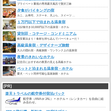
プライベート重視の専用露天風呂で贅沢三昧
夕食がバイキングの宿
カニ、お寿司、ステーキ、天ぷら、スイーツ …
１万円以下で泊まれる温泉宿
1泊2食付き10,000円以下の温泉宿・ホテル
貸別荘・コテージ・コンドミニアム
格安素泊まり！食材を持ち込んでバーベキューだ！
高級温泉宿・デザイナーズ旅館
大人の隠れ宿・高級旅館・ワンランク上の温泉宿
夜景のきれいなホテル
記念日におすすめの夜景の見える高級ホテル
ペットと泊まれる温泉宿・ホテル
愛犬・ペット同伴可能な温泉旅館・ホテル
[PR]
楽天トラベルの航空券付宿泊パック
航空券（ANA or JAL） + ホテル +（レンタカー）を自由に組
み合わせ。