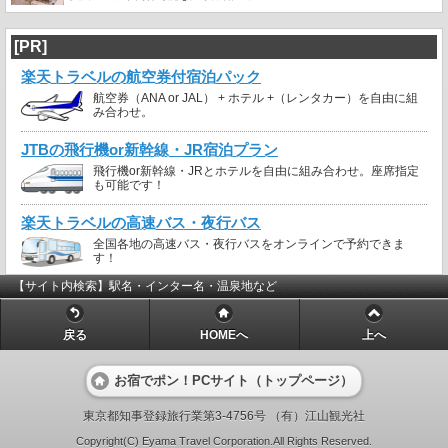
[PR]
楽天トラベルの航空券付宿泊パック
航空券（ANA or JAL） + ホテル +（レンタカー）を自由に組
み合わせ。
JTBの飛行機or新幹線・JR宿泊プラン
飛行機or新幹線・JRとホテルを自由に組み合わせ。座席指定
も可能です！
楽天トラベルの高速バス・夜行バス
全国各地の高速バス・夜行バスをオンラインで予約できま
す！
【サイト内検索】駅名・インター名・温泉地など
戻る
HOMEへ
上へ
お宿でポン！PCサイト（トップページ）
東京都知事登録旅行業第3-4756号 （有）江山観光社
Copyright(C) Eyama Travel Corporation.All Rights Reserved.