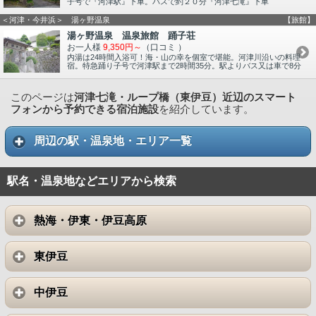
子号で『河津駅』下車。バスで約２０分『河津七滝』下車
＜河津・今井浜＞ 湯ヶ野温泉
【旅館】
湯ヶ野温泉 温泉旅館 踊子荘
お一人様
9,350円～
（口コミ
）
内湯は24時間入浴可！海・山の幸を個室で堪能。河津川沿いの料理
宿。特急踊り子号で河津駅まで2時間35分。駅よりバス又は車で8分
このページは
河津七滝・ループ橋（東伊豆）近辺のスマート
フォンから予約できる宿泊施設
を紹介しています。
周辺の駅・温泉地・エリア一覧
駅名・温泉地などエリアから検索
熱海・伊東・伊豆高原
東伊豆
中伊豆