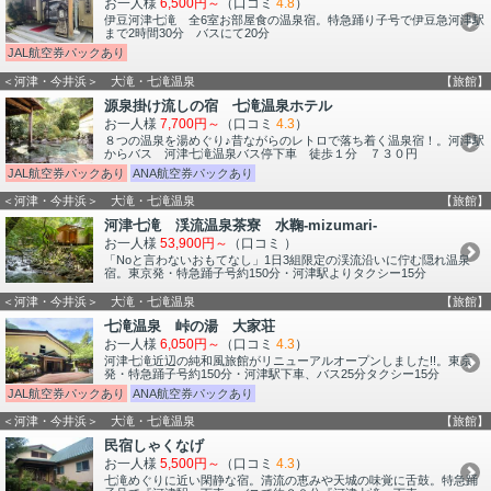
お一人様
6,500円～
（口コミ
4.8
）
伊豆河津七滝 全6室お部屋食の温泉宿。特急踊り子号で伊豆急河津駅
まで2時間30分 バスにて20分
JAL航空券パックあり
＜河津・今井浜＞ 大滝・七滝温泉
【旅館】
源泉掛け流しの宿 七滝温泉ホテル
お一人様
7,700円～
（口コミ
4.3
）
８つの温泉を湯めぐり♪昔ながらのレトロで落ち着く温泉宿！。河津駅
からバス 河津七滝温泉バス停下車 徒歩１分 ７３０円
JAL航空券パックあり
ANA航空券パックあり
＜河津・今井浜＞ 大滝・七滝温泉
【旅館】
河津七滝 渓流温泉茶寮 水鞠-mizumari-
お一人様
53,900円～
（口コミ
）
「Noと言わないおもてなし」1日3組限定の渓流沿いに佇む隠れ温泉
宿。東京発・特急踊子号約150分・河津駅よりタクシー15分
＜河津・今井浜＞ 大滝・七滝温泉
【旅館】
七滝温泉 峠の湯 大家荘
お一人様
6,050円～
（口コミ
4.3
）
河津七滝近辺の純和風旅館がリニューアルオープンしました!!。東京
発・特急踊子号約150分・河津駅下車、バス25分タクシー15分
JAL航空券パックあり
ANA航空券パックあり
＜河津・今井浜＞ 大滝・七滝温泉
【旅館】
民宿しゃくなげ
お一人様
5,500円～
（口コミ
4.3
）
七滝めぐりに近い閑静な宿。清流の恵みや天城の味覚に舌鼓。特急踊