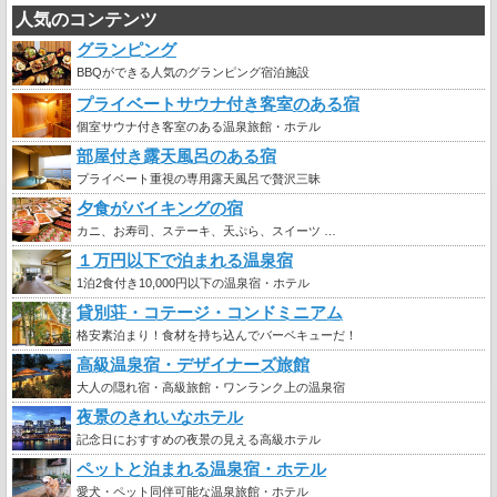
人気のコンテンツ
グランピング
BBQができる人気のグランピング宿泊施設
プライベートサウナ付き客室のある宿
個室サウナ付き客室のある温泉旅館・ホテル
部屋付き露天風呂のある宿
プライベート重視の専用露天風呂で贅沢三昧
夕食がバイキングの宿
カニ、お寿司、ステーキ、天ぷら、スイーツ …
１万円以下で泊まれる温泉宿
1泊2食付き10,000円以下の温泉宿・ホテル
貸別荘・コテージ・コンドミニアム
格安素泊まり！食材を持ち込んでバーベキューだ！
高級温泉宿・デザイナーズ旅館
大人の隠れ宿・高級旅館・ワンランク上の温泉宿
夜景のきれいなホテル
記念日におすすめの夜景の見える高級ホテル
ペットと泊まれる温泉宿・ホテル
愛犬・ペット同伴可能な温泉旅館・ホテル