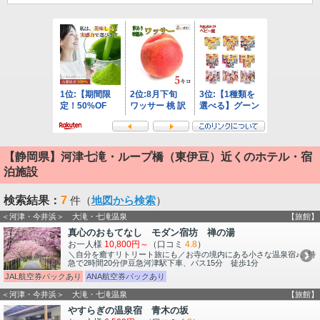
【静岡県】河津七滝・ループ橋（東伊豆）近くのホテル・宿
泊施設
検索結果：
7
件（
地図から検索
）
＜河津・今井浜＞ 大滝・七滝温泉
【旅館】
真心のおもてなし モダン宿坊 禅の湯
お一人様
10,800円～
（口コミ
4.8
）
＼自分を癒すリトリート旅にも／お寺の境内にある小さな温泉宿♪。特
急で2時間20分伊豆急河津駅下車、バス15分 徒歩1分
JAL航空券パックあり
ANA航空券パックあり
＜河津・今井浜＞ 大滝・七滝温泉
【旅館】
やすらぎの温泉宿 青木の坂