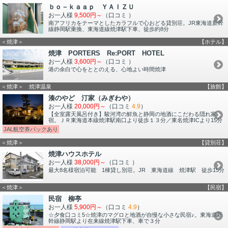
ｂｏ－ｋａａｐ ＹＡＩＺＵ
お一人様
9,500円～
（口コミ
）
南アフリカをテーマとしたカラフルで心おどる貸別荘。JR東海道新幹
線静岡駅乗換、東海道線焼津駅下車、徒歩約8分
＜焼津＞
【ホテル】
焼津 PORTERS Re:PORT HOTEL
お一人様
3,600円～
（口コミ
）
港の余白で心をととのえる、心地よい時間焼津
＜焼津＞ 焼津温泉
【旅館】
湊のやど 汀家（みぎわや）
お一人様
20,000円～
（口コミ
4.9
）
【全室露天風呂付き】駿河湾の鮮魚と静岡の地酒にこだわる隠れ家
宿。ＪＲ東海道本線焼津駅南口より徒歩１３分／東名焼津ICより15分
JAL航空券パックあり
＜焼津＞
【貸別荘】
焼津ハウスホテル
お一人様
38,000円～
（口コミ
）
最大8名様宿泊可能 1棟貸し別荘。JR 東海道線 焼津駅 徒歩15分
＜焼津＞
【民宿】
民宿 柳亭
お一人様
5,900円～
（口コミ
4.9
）
☆夕食口コミ5☆焼津のマグロと地酒が自慢な小さな民宿♪。東海道新
幹線静岡駅より在来線焼津駅下車、車で３分