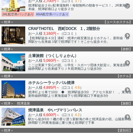
お一人様
2,700円～
（口コミ
3.7
）
焼津駅徒歩２分♪駐車場無料！毎朝無料の朝食サービス！。JR東海道
本線、焼津駅南口より徒歩２分
JAL航空券パックあり
ANA航空券パックあり
＜焼津＞
【ユースホステル】
CRAFTHOTEL 西町DOCK 1，2階部分
お一人様
3,160円～
（口コミ
）
【焼津駅徒歩４分】港町・焼津の格安素泊まりホテル！。新幹線・静
岡駅から在来線３駅で焼津駅です！そこから徒歩４分。
＜焼津＞
【旅館】
土筆旅館（つくしりょかん）
お一人様
5,060円～
（口コミ
）
ここは実家？安心の宿。☆学生・スポーツ団体大歓迎☆。東海道新幹
線静岡駅より在来線下りＪＲ焼津南口より徒歩3分
＜焼津＞
【ホテル】
ホテルシーラックパル焼津
お一人様
4,895円～
（口コミ
4.6
）
焼津ICより車で10分 ◆ 焼津駅徒歩3分 アクセス良好！ 。東海道
新幹線静岡駅より東海道線下り焼津駅南口下車徒歩3分
＜焼津＞ 焼津温泉
【旅館】
焼津温泉 やいづマリンパレス
お一人様
6,600円～
（口コミ
4.2
）
駅から徒歩5分！磯の香り漂う新鮮海の幸と焼津温泉の宿。山陽新幹線
静岡駅でJR東海道線に乗り換え焼津駅で下車
＜焼津＞
【貸別荘】