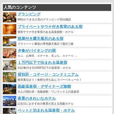
人気のコンテンツ
グランピング
BBQができる人気のグランピング宿泊施設
プライベートサウナ付き客室のある宿
個室サウナ付き客室のある温泉旅館・ホテル
部屋付き露天風呂のある宿
プライベート重視の専用露天風呂で贅沢三昧
夕食がバイキングの宿
カニ、お寿司、ステーキ、天ぷら、スイーツ …
１万円以下で泊まれる温泉宿
1泊2食付き10,000円以下の温泉宿・ホテル
貸別荘・コテージ・コンドミニアム
格安素泊まり！食材を持ち込んでバーベキューだ！
高級温泉宿・デザイナーズ旅館
大人の隠れ宿・高級旅館・ワンランク上の温泉宿
夜景のきれいなホテル
記念日におすすめの夜景の見える高級ホテル
ペットと泊まれる温泉宿・ホテル