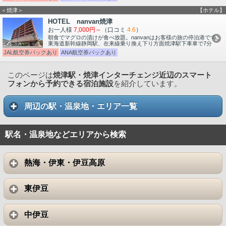
＜焼津＞
【ホテル】
HOTEL nanvan焼津
お一人様
7,000円～
（口コミ
4.6
）
朝食でマグロの漬けが食べ放題。nanvanはお客様の旅の停泊港です。
東海道新幹線静岡駅、在来線乗り換え下り方面焼津駅下車車で7分
JAL航空券パックあり
ANA航空券パックあり
このページは
焼津駅・焼津インターチェンジ近辺のスマート
フォンから予約できる宿泊施設
を紹介しています。
周辺の駅・温泉地・エリア一覧
駅名・温泉地などエリアから検索
熱海・伊東・伊豆高原
東伊豆
中伊豆