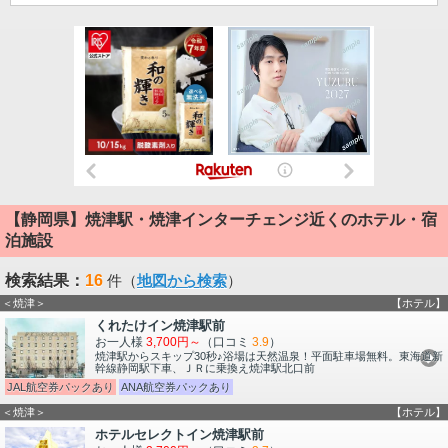
【静岡県】焼津駅・焼津インターチェンジ近くのホテル・宿
泊施設
検索結果：
16
件（
地図から検索
）
＜焼津＞
【ホテル】
くれたけイン焼津駅前
お一人様
3,700円～
（口コミ
3.9
）
焼津駅からスキップ30秒♪浴場は天然温泉！平面駐車場無料。東海道新
幹線静岡駅下車、ＪＲに乗換え焼津駅北口前
JAL航空券パックあり
ANA航空券パックあり
＜焼津＞
【ホテル】
ホテルセレクトイン焼津駅前