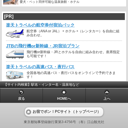
愛犬・ペット同伴可能な温泉旅館・ホテル
[PR]
楽天トラベルの航空券付宿泊パック
航空券（ANA or JAL） + ホテル +（レンタカー）を自由に組
み合わせ。
JTBの飛行機or新幹線・JR宿泊プラン
飛行機or新幹線・JRとホテルを自由に組み合わせ。座席指定
も可能です！
楽天トラベルの高速バス・夜行バス
全国各地の高速バス・夜行バスをオンラインで予約できま
す！
【サイト内検索】駅名・インター名・温泉地など
戻る
HOMEへ
上へ
お宿でポン！PCサイト（トップページ）
東京都知事登録旅行業第3-4756号 （有）江山観光社