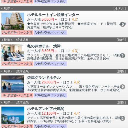
JAL航空券パックあり
ANA航空券パックあり
＜焼津＞
【ホテル】
ホテルルートイン焼津インター
お一人様
5,050円～
（口コミ
4.2
）
◆全客室でＷＯＷＯＷ無料視聴可 ◆全客室でＷｉ-Ｆｉ接続可。JR東
海道本線 焼津駅より車で約5分
JAL航空券パックあり
ANA航空券パックあり
＜焼津＞ 焼津温泉
【旅館】
亀の井ホテル 焼津
お一人様
8,505円～
（口コミ
4.3
）
ファミリー大歓迎！夏休みは亀の井ホテル焼津で決まり！。JR東海道
新幹線静岡駅乗換、東海道線焼津駅下車、ホテル送迎10分
JAL航空券パックあり
ANA航空券パックあり
＜焼津＞ 焼津温泉
【旅館】
焼津グランドホテル
お一人様
26,600円～
（口コミ
4.6
）
＼充実オールインクルーシブ♪／ 海と森と空のリゾートホテル。
JR東海道新幹線静岡駅乗換、東海道線焼津駅下車、ホテル送迎5分
JAL航空券パックあり
ANA航空券パックあり
＜焼津＞ 焼津温泉
【旅館】
ホテルアンビア松風閣
お一人様
12,100円～
（口コミ
4.4
）
クチコミ高評価★県内有数の港から届く海の幸が楽しめる！。新幹線
静岡駅→JR焼津駅（3駅目/約14分）下車→無料送迎バス8分
JAL航空券パックあり
ANA航空券パックあり