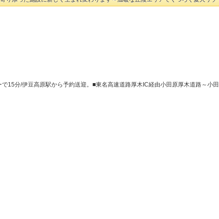
ーで15分/伊豆高原駅から予約送迎。■東名高速道路厚木IC経由小田原厚木道路～小田