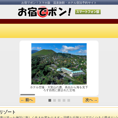
お宿でポン！スマホ版 温泉旅館・ホテル宿泊予約サイト
ホテル空撮：大室山の麓。高台から海を見下
202
ろす自然に囲まれた立地
← 前へ
次へ →
るリゾート
犬に寄り添った施設に新しく生まれ変わります～温暖な丘陵エリアでくつろぐ愛犬リ