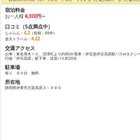
宿泊料金
お一人様
6,372円～
口コミ（5点満点中）
4.2
じゃらん：
（投稿：69件）
4.22
楽天トラベル：
交通アクセス
お車：東名厚木ＩＣ、沼津ICより約90分/電車：伊豆急伊豆高原駅バスorタクシ
行線「伊豆高原」駅下車、送迎バス約10分
駐車場
有り ６０台 無料
所在地
静岡県伊東市大室高原３－４９０