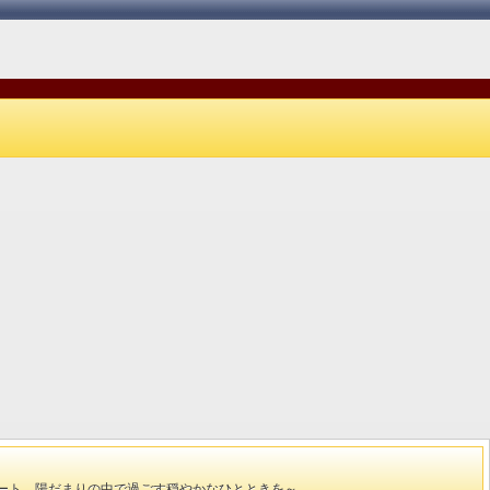
6.04.01リニューアル全天候型屋内プレイ
【特別会席】伊豆の山海の幸をお楽
スペースエリア最大級を誇ります♪
さい※仕入れ状況により変更の場合
ます。
ゾート 陽だまりの中で過ごす穏やかなひとときを～