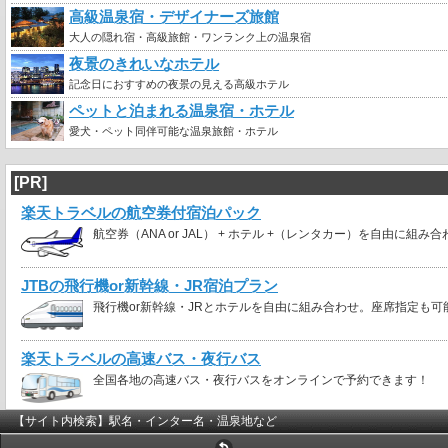
高級温泉宿・デザイナーズ旅館
大人の隠れ宿・高級旅館・ワンランク上の温泉宿
夜景のきれいなホテル
記念日におすすめの夜景の見える高級ホテル
ペットと泊まれる温泉宿・ホテル
愛犬・ペット同伴可能な温泉旅館・ホテル
[PR]
楽天トラベルの航空券付宿泊パック
航空券（ANA or JAL） + ホテル +（レンタカー）を自由に組み
JTBの飛行機or新幹線・JR宿泊プラン
飛行機or新幹線・JRとホテルを自由に組み合わせ。座席指定も可
楽天トラベルの高速バス・夜行バス
全国各地の高速バス・夜行バスをオンラインで予約できます！
【サイト内検索】駅名・インター名・温泉地など