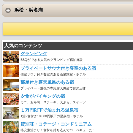
浜松・浜名湖
人気のコンテンツ
グランピング
BBQができる人気のグランピング宿泊施設
プライベートサウナ付き客室のある宿
個室サウナ付き客室のある温泉旅館・ホテル
部屋付き露天風呂のある宿
プライベート重視の専用露天風呂で贅沢三昧
夕食がバイキングの宿
カニ、お寿司、ステーキ、天ぷら、スイーツ …
１万円以下で泊まれる温泉宿
1泊2食付き10,000円以下の温泉宿・ホテル
貸別荘・コテージ・コンドミニアム
格安素泊まり！食材を持ち込んでバーベキューだ！