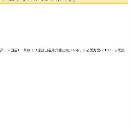
原IC～国道135号線より遠笠山道路方面経由シャボテン公園方面へ ■JR・伊豆急