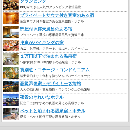
グランピング
BBQができる人気のグランピング宿泊施設
プライベートサウナ付き客室のある宿
個室サウナ付き客室のある温泉旅館・ホテル
部屋付き露天風呂のある宿
プライベート重視の専用露天風呂で贅沢三昧
夕食がバイキングの宿
カニ、お寿司、ステーキ、天ぷら、スイーツ …
１万円以下で泊まれる温泉宿
1泊2食付き10,000円以下の温泉宿・ホテル
貸別荘・コテージ・コンドミニアム
格安素泊まり！食材を持ち込んでバーベキューだ！
高級温泉宿・デザイナーズ旅館
大人の隠れ宿・高級旅館・ワンランク上の温泉宿
夜景のきれいなホテル
記念日におすすめの夜景の見える高級ホテル
ペットと泊まれる温泉宿・ホテル
愛犬・ペット同伴可能な温泉旅館・ホテル