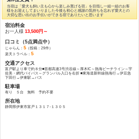
当宿は「愛犬も飼い主も心から楽しみ寛げる宿」を目指し一組一組のお客
様をお迎えしてまいりました今後も初心と感謝の気持ちを忘れず愛犬との
大切な思い出のお手伝いができる宿でありたいと思います
宿泊料金
お一人様
13,500円～
口コミ（5点満点中）
5
じゃらん：
（投稿：29件）
5
楽天トラベル：
交通アクセス
富戸駅より車で約８分■首都高速3号渋谷線～厚木IC～熱海ビーチライン～宇
佐美・網代バイパス～グランパル入口を右折 ■東海道新幹線熱海行→伊豆急
下田行→伊東駅→バス
駐車場
有り ５台 無料 予約不要
所在地
静岡県伊東市富戸１３１７‐１３０５