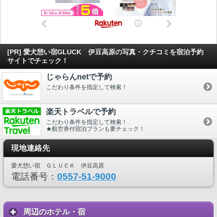
[PR] 愛犬憩い宿GLUCK 伊豆高原の写真・クチコミを宿泊予約
サイトでチェック！
じゃらんnetで予約
こだわり条件を指定して検索！
楽天トラベルで予約
こだわり条件を指定して検索！
★航空券付宿泊プランも要チェック！
現地連絡先
愛犬憩い宿 ＧＬＵＣＫ 伊豆高原
電話番号：
0557-51-9000
周辺のホテル・宿