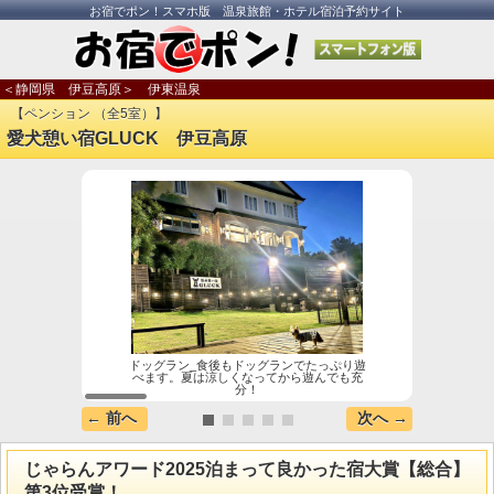
お宿でポン！スマホ版 温泉旅館・ホテル宿泊予約サイト
＜静岡県 伊豆高原＞ 伊東温泉
【ペンション （全5室）】
愛犬憩い宿GLUCK 伊豆高原
ドッグラン_食後もドッグランでたっぷり遊
じゃら
べます。夏は涼しくなってから遊んでも充
YEA
分！
← 前へ
次へ →
じゃらんアワード2025泊まって良かった宿大賞【総合】
第3位受賞！