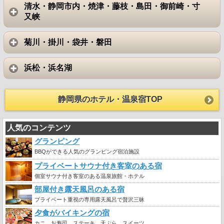
清水・静岡市内・焼津・藤枝・島田・御前崎・寸
又峡
菊川・掛川・袋井・磐田
浜松・浜名湖
静岡県のホテル・温泉宿TOP
人気のコンテンツ
グランピング
BBQができる人気のグランピング宿泊施設
プライベートサウナ付き客室のある宿
個室サウナ付き客室のある温泉旅館・ホテル
部屋付き露天風呂のある宿
プライベート重視の専用露天風呂で贅沢三昧
夕食がバイキングの宿
カニ、お寿司、ステーキ、天ぷら、スイーツ …