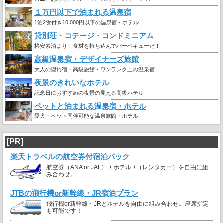
１万円以下で泊まれる温泉宿
1泊2食付き10,000円以下の温泉宿・ホテル
貸別荘・コテージ・コンドミニアム
格安素泊まり！食材を持ち込んでバーベキューだ！
高級温泉宿・デザイナーズ旅館
大人の隠れ宿・高級旅館・ワンランク上の温泉宿
夜景のきれいなホテル
記念日におすすめの夜景の見える高級ホテル
ペットと泊まれる温泉宿・ホテル
愛犬・ペット同伴可能な温泉旅館・ホテル
[PR]
楽天トラベルの航空券付宿泊パック
航空券（ANA or JAL） + ホテル +（レンタカー）を自由に組
み合わせ。
JTBの飛行機or新幹線・JR宿泊プラン
飛行機or新幹線・JRとホテルを自由に組み合わせ。座席指定
も可能です！