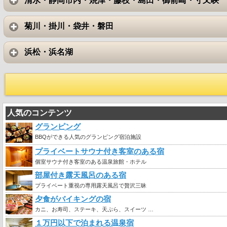
清水・静岡市内・焼津・藤枝・島田・御前崎・寸又峡
菊川・掛川・袋井・磐田
浜松・浜名湖
人気のコンテンツ
グランピング
BBQができる人気のグランピング宿泊施設
プライベートサウナ付き客室のある宿
個室サウナ付き客室のある温泉旅館・ホテル
部屋付き露天風呂のある宿
プライベート重視の専用露天風呂で贅沢三昧
夕食がバイキングの宿
カニ、お寿司、ステーキ、天ぷら、スイーツ …
１万円以下で泊まれる温泉宿