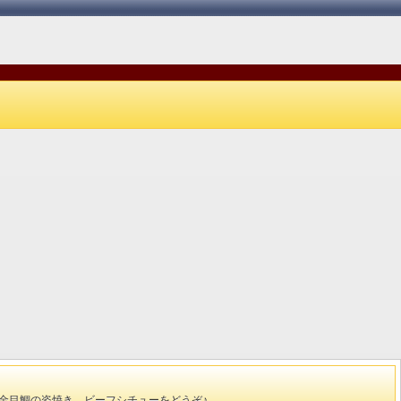
こんな日は最高♪
オーナー自慢の金目鯛の香草焼きス
て。
金目鯛の姿焼き、ビーフシチューをどうぞ♪