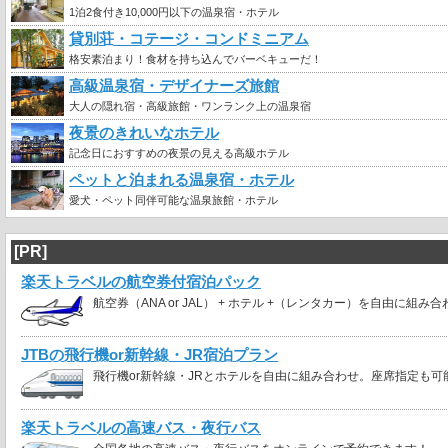
1泊2食付き10,000円以下の温泉宿・ホテル
貸別荘・コテージ・コンドミニアム
格安素泊まり！食材を持ち込んでバーベキューだ！
高級温泉宿・デザイナーズ旅館
大人の隠れ宿・高級旅館・ワンランク上の温泉宿
夜景のきれいなホテル
記念日におすすめの夜景の見える高級ホテル
ペットと泊まれる温泉宿・ホテル
愛犬・ペット同伴可能な温泉旅館・ホテル
[PR]
楽天トラベルの航空券付宿泊パック
航空券（ANA or JAL） + ホテル +（レンタカー）を自由に組み
JTBの飛行機or新幹線・JR宿泊プラン
飛行機or新幹線・JRとホテルを自由に組み合わせ。座席指定も可
楽天トラベルの高速バス・夜行バス