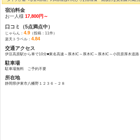
宿泊料金
お一人様
17,800円～
口コミ（5点満点中）
4.9
じゃらん：
（投稿：11件）
4.84
楽天トラベル：
交通アクセス
伊豆高原駅から車で10分■東名高速～厚木IC～厚木IC～厚木IC～小田原厚木道路～
駐車場
駐車場無料 ご予約不要
所在地
静岡県伊東市八幡野１２３６－２８