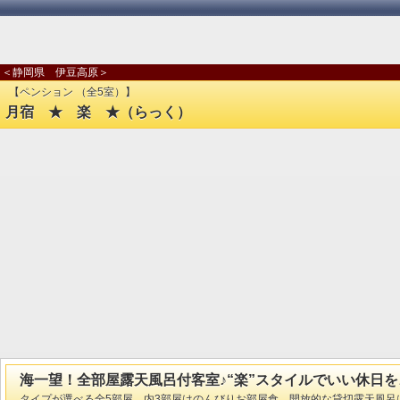
＜静岡県 伊豆高原＞
【ペンション （全5室）】
月宿 ★ 楽 ★（らっく）
海一望！全部屋露天風呂付客室♪“楽”スタイルでいい休日を
タイプが選べる全5部屋。内3部屋はのんびりお部屋食 開放的な貸切露天風呂