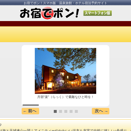
お宿でポン！スマホ版 温泉旅館・ホテル宿泊予約サイト
月宿“楽”（らっく）で素敵なひと時を！
← 前へ
次へ →
♪
は海と天城連山一望！アメニティーやかわいい浴衣も充実で女性に嬉しい♪舟盛り、